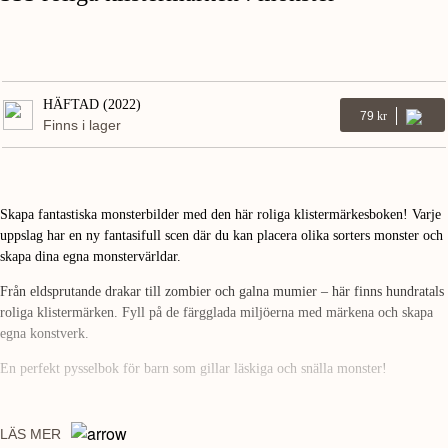
HÄFTAD (2022)
79
Kr
Finns i lager
Skapa fantastiska monsterbilder med den här roliga klistermärkesboken! Varje
uppslag har en ny fantasifull scen där du kan placera olika sorters monster och
skapa dina egna monstervärldar.
Från eldsprutande drakar till zombier och galna mumier – här finns hundratals
roliga klistermärken. Fyll på de färgglada miljöerna med märkena och skapa
egna konstverk.
En perfekt pysselbok för barn som gillar läskiga och snälla monster!
LÄS MER