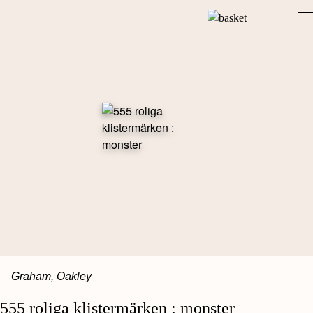
Skip
to
content
Graham, Oakley
555 roliga klistermärken : monster