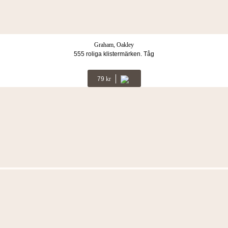
Graham, Oakley
555 roliga klistermärken. Tåg
79
Kr
Fler böcker i samma kategori
Graham, Oakley
555 roliga klistermärken. Dinosaurier
79
Kr