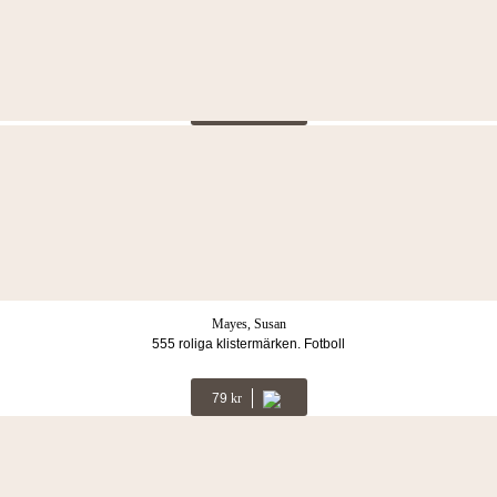
Grahom, Oakley
555 roliga klistermärken. Byggarbetsplats
79
Kr
Graham, Oakley
555 roliga klistermärken : jul
79
Kr
Mayes, Susan
555 roliga klistermärken. Fotboll
79
Kr