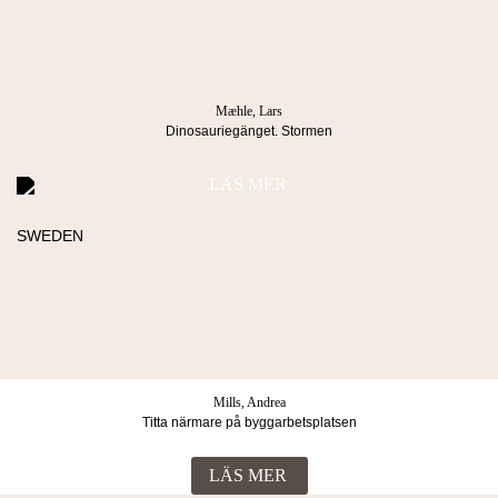
Besöksadress
Postadress
Blasieholmstorg 8
Box 1052
111 48 Stockholm
101 39 Stockholm
Mæhle, Lars
Dinosauriegänget. Stormen
LÄS MER
Köpvillkor & Integritetspolicy
© 2026 Lind & co AB. All rights reserved.
Mills, Andrea
Titta närmare på byggarbetsplatsen
LÄS MER