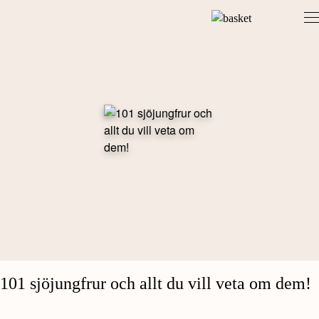
Skip
to
content
101 sjöjungfrur och allt du vill veta om dem!