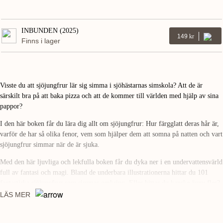
INBUNDEN (2025)
149
Kr
Finns i lager
Visste du att sjöjungfrur lär sig simma i sjöhästarnas simskola? Att de är
särskilt bra på att baka pizza och att de kommer till världen med hjälp av sina
pappor?
I den här boken får du lära dig allt om sjöjungfrur: Hur färgglatt deras hår är,
varför de har så olika fenor, vem som hjälper dem att somna på natten och vart
sjöjungfrur simmar när de är sjuka.
Med den här ljuvliga och lekfulla boken får du dyka ner i en undervattensvärld
full av fantasi och magi. Bland de underbara illustrationerna hittar du 101
fantastiska sjöjungfrur som simmar omkring. Eller hittar du kanske ännu fler?
LÄS MER