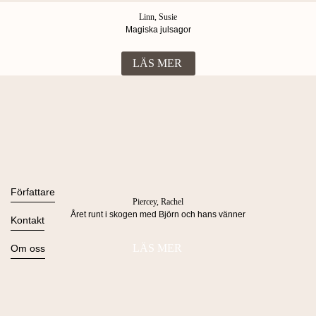
Linn, Susie
Magiska julsagor
LÄS MER
Böcker
Alla böcker
Författare
Piercey, Rachel
Ljudböcker
Året runt i skogen med Björn och hans vänner
Se alla
Kontakt
Nyheter
Kommande
Kontakta oss
LÄS MER
Om oss
Press
Om Lind & Co
Kataloger
Kontakta oss
Köpvillkor & Integritetspolicy
Manus
info@lindco.se