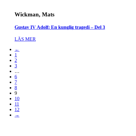
Wickman, Mats
Gustav IV Adolf: En kunglig tragedi – Del 3
LÄS MER
←
1
2
3
…
6
7
8
9
10
11
12
→