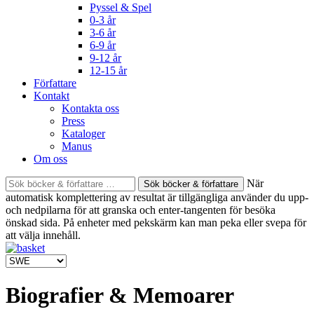
Pyssel & Spel
0-3 år
3-6 år
6-9 år
9-12 år
12-15 år
Författare
Kontakt
Kontakta oss
Press
Kataloger
Manus
Om oss
Sök
När
böcker
automatisk komplettering av resultat är tillgängliga använder du upp-
&
och nedpilarna för att granska och enter-tangenten för besöka
författare
önskad sida. På enheter med pekskärm kan man peka eller svepa för
efter:
att välja innehåll.
Biografier & Memoarer