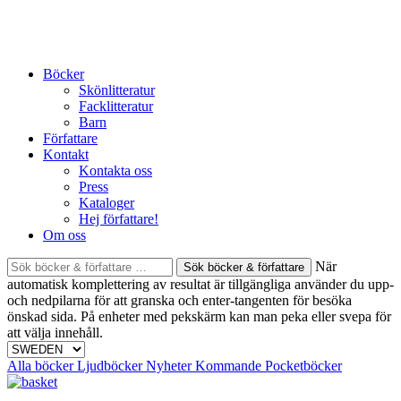
Skip
to
content
Böcker
Skönlitteratur
Facklitteratur
Barn
Författare
Kontakt
Kontakta oss
Press
Kataloger
Hej författare!
Om oss
Sök
När
böcker
automatisk komplettering av resultat är tillgängliga använder du upp-
&
och nedpilarna för att granska och enter-tangenten för besöka
författare
önskad sida. På enheter med pekskärm kan man peka eller svepa för
efter:
att välja innehåll.
Alla böcker
Ljudböcker
Nyheter
Kommande
Pocketböcker