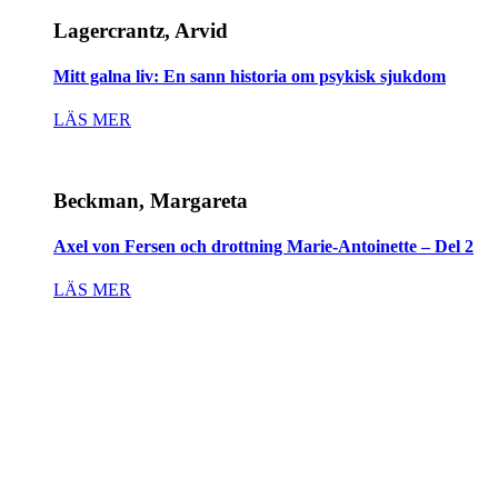
Lagercrantz, Arvid
Mitt galna liv: En sann historia om psykisk sjukdom
LÄS MER
Beckman, Margareta
Axel von Fersen och drottning Marie-Antoinette – Del 2
LÄS MER