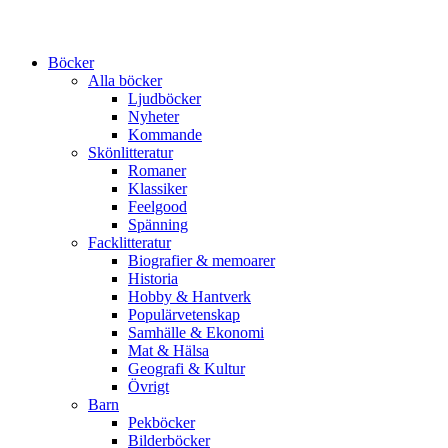
Böcker
Alla böcker
Ljudböcker
Nyheter
Kommande
Skönlitteratur
Romaner
Klassiker
Feelgood
Spänning
Facklitteratur
Biografier & memoarer
Historia
Hobby & Hantverk
Populärvetenskap
Samhälle & Ekonomi
Mat & Hälsa
Geografi & Kultur
Övrigt
Barn
Pekböcker
Bilderböcker