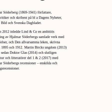
r Söderberg (1869-1941) författare,
kritiker och skribent på bl a Dagens Nyheter,
 Bild och Svenska Dagbladet.
n 2012 inledde Lind & Co en ambitiös
ing av Hjalmar Söderbergs samlade verk med
lelser, och Den allvarsamma leken, skrivna
n 1895 och 1912. Martin Bircks ungdom (2013)
, sedan Doktor Glas (2014) och slutligen
atur och litteratörer del 1 & 2 (2017) med
r Söderbergs recensioner – enskilda och
gsrecensioner.