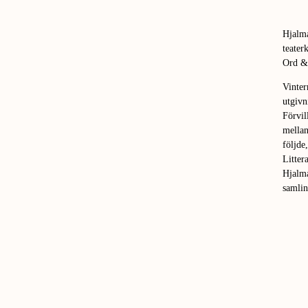
Hjalma
teater
Ord &
Vinter
utgivn
Förvil
mella
följde
Litter
Hjalma
samlin