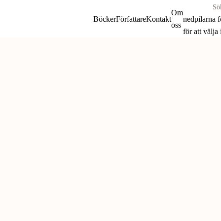
Sök
Om
böcker
Böcker
Författare
Kontakt
nedpilarna 
oss
&
för att välja
författare
Skip
efter:
to
content