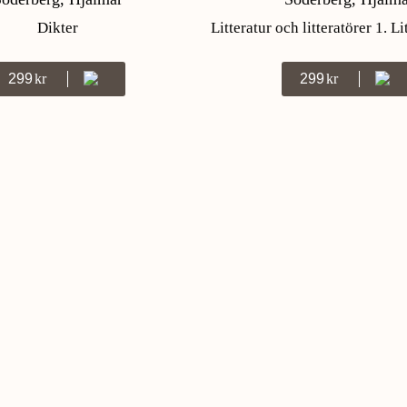
Dikter
Litteratur och litteratörer 1. Li
299
Kr
299
Kr