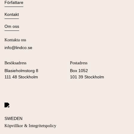
Alla böcker
Författare
Ljudböcker
Se alla
Kontakt
Nyheter
Kommande
Kontakta oss
Om oss
Press
Om Lind & Co
Kataloger
Kontakta oss
Köpvillkor & Integritetspolicy
Manus
info@lindco.se
Besöksadress
Postadress
Blasieholmstorg 8
Box 1052
111 48 Stockholm
101 39 Stockholm
Köpvillkor & Integritetspolicy