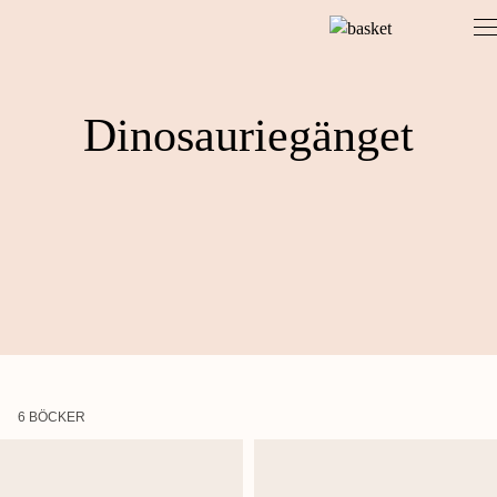
Skip
to
content
Dinosauriegänget
6 BÖCKER