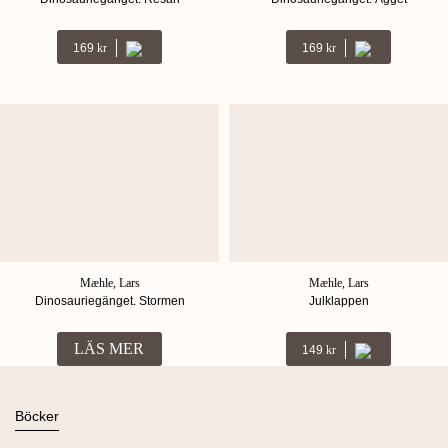
169
Kr
169
Kr
Mæhle, Lars
Mæhle, Lars
Dinosauriegänget. Stormen
Julklappen
LÄS MER
149
Kr
Böcker