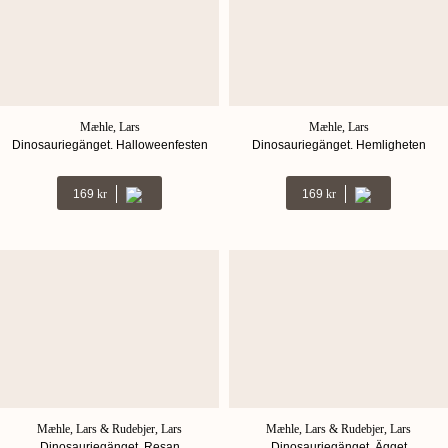
Mæhle, Lars
Mæhle, Lars
Dinosauriegänget. Halloweenfesten
Dinosauriegänget. Hemligheten
169
Kr
169
Kr
Mæhle, Lars & Rudebjer, Lars
Mæhle, Lars & Rudebjer, Lars
Dinosauriegänget. Resan
Dinosauriegänget. Ägget