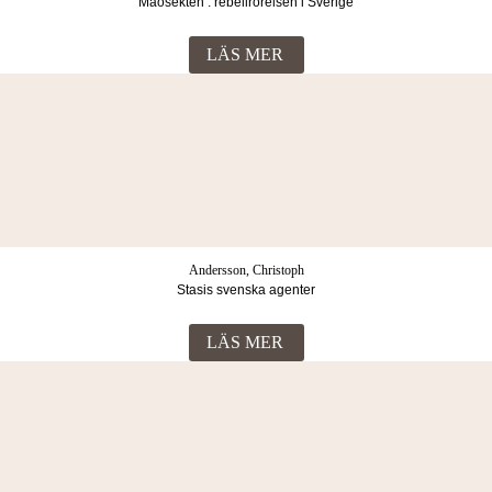
Maosekten : rebellrörelsen i Sverige
LÄS MER
Andersson, Christoph
Stasis svenska agenter
LÄS MER