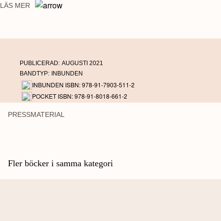
också exempel på Churchills värsta klavertramp samt en förteckning över de
LÄS MER
citat han brukar tillskrivas men som han faktiskt aldrig yttrade. Denna nya
utgåva har utökats med ytterligare 22 citat.
PUBLICERAD:
AUGUSTI 2021
BANDTYP:
INBUNDEN
INBUNDEN ISBN: 978-91-7903-511-2
POCKET ISBN: 978-91-8018-661-2
PRESSMATERIAL
Fler böcker i samma kategori