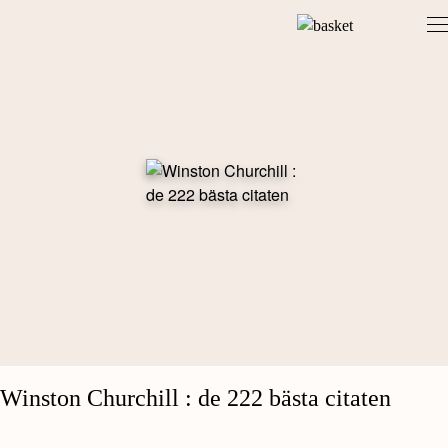
Skip
to
content
Winston Churchill : de 222 bästa citaten