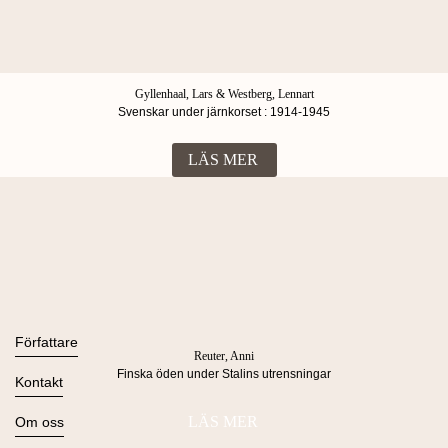
Gyllenhaal, Lars & Westberg, Lennart
Svenskar under järnkorset : 1914-1945
LÄS MER
Böcker
Alla böcker
Författare
Reuter, Anni
Ljudböcker
Finska öden under Stalins utrensningar
Se alla
Kontakt
Nyheter
Kommande
Kontakta oss
LÄS MER
Om oss
Press