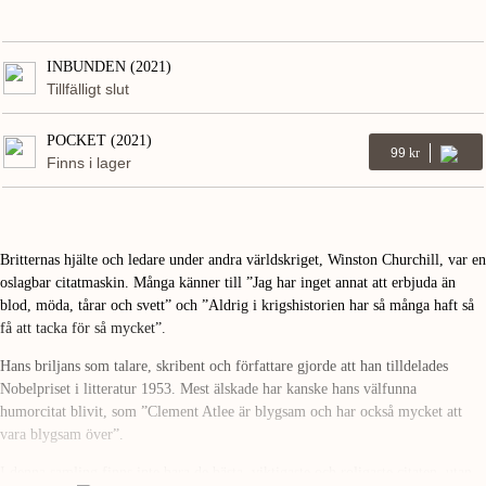
INBUNDEN (2021)
Tillfälligt slut
POCKET (2021)
99
Kr
Finns i lager
Britternas hjälte och ledare under andra världskriget, Winston Churchill, var en
oslagbar citatmaskin. Många känner till ”Jag har inget annat att erbjuda än
blod, möda, tårar och svett” och ”Aldrig i krigshistorien har så många haft så
få att tacka för så mycket”.
Hans briljans som talare, skribent och författare gjorde att han tilldelades
Nobelpriset i litteratur 1953. Mest älskade har kanske hans välfunna
humorcitat blivit, som ”Clement Atlee är blygsam och har också mycket att
vara blygsam över”.
I denna samling finns inte bara de bästa, viktigaste och roligaste citaten, utan