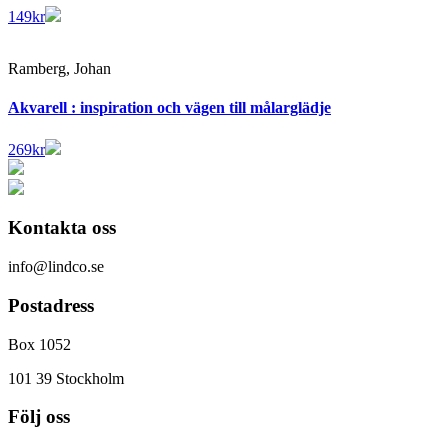
149
kr
Ramberg, Johan
Akvarell : inspiration och vägen till målarglädje
269
kr
Kontakta oss
info@lindco.se
Postadress
Box 1052
101 39 Stockholm
Följ oss