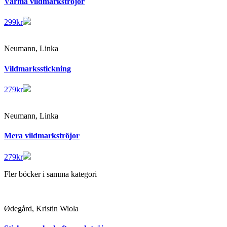
Varma vildmarkströjor
299
kr
Neumann, Linka
Vildmarksstickning
279
kr
Neumann, Linka
Mera vildmarkströjor
279
kr
Fler böcker i samma kategori
Ødegård, Kristin Wiola