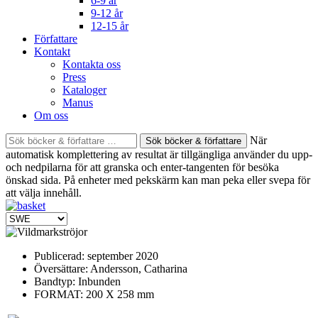
6-9 år
9-12 år
12-15 år
Författare
Kontakt
Kontakta oss
Press
Kataloger
Manus
Om oss
Sök
När
böcker
automatisk komplettering av resultat är tillgängliga använder du upp-
&
och nedpilarna för att granska och enter-tangenten för besöka
författare
önskad sida. På enheter med pekskärm kan man peka eller svepa för
efter:
att välja innehåll.
Publicerad:
september 2020
Översättare:
Andersson, Catharina
Bandtyp:
Inbunden
FORMAT: 200 X 258 mm