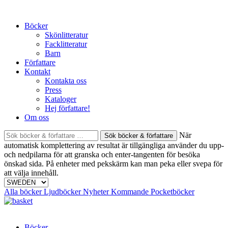
Skip
to
Böcker
content
Skönlitteratur
Facklitteratur
Barn
Författare
Kontakt
Kontakta oss
Press
Kataloger
Hej författare!
Om oss
Sök
När
böcker
automatisk komplettering av resultat är tillgängliga använder du upp-
&
och nedpilarna för att granska och enter-tangenten för besöka
författare
önskad sida. På enheter med pekskärm kan man peka eller svepa för
efter:
att välja innehåll.
Alla böcker
Ljudböcker
Nyheter
Kommande
Pocketböcker
Böcker