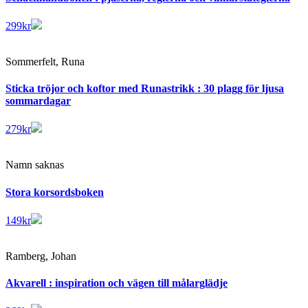
299
kr
Sommerfelt, Runa
Sticka tröjor och koftor med Runastrikk : 30 plagg för ljusa
sommardagar
279
kr
Namn saknas
Stora korsordsboken
149
kr
Ramberg, Johan
Akvarell : inspiration och vägen till målarglädje