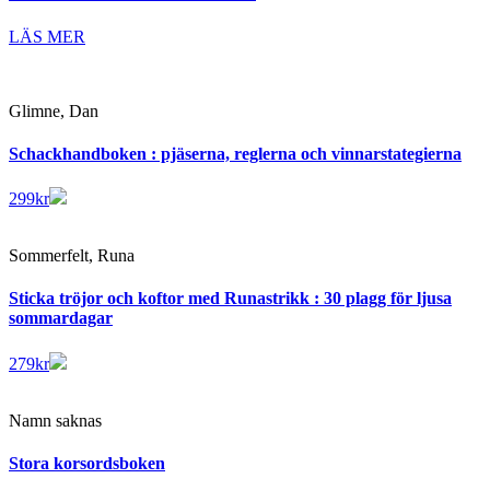
LÄS MER
Glimne, Dan
Schackhandboken : pjäserna, reglerna och vinnarstategierna
299
kr
Sommerfelt, Runa
Sticka tröjor och koftor med Runastrikk : 30 plagg för ljusa
sommardagar
279
kr
Namn saknas
Stora korsordsboken