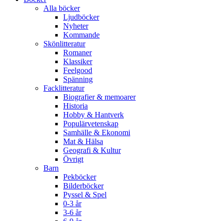
Alla böcker
Ljudböcker
Nyheter
Kommande
Skönlitteratur
Romaner
Klassiker
Feelgood
Spänning
Facklitteratur
Biografier & memoarer
Historia
Hobby & Hantverk
Populärvetenskap
Samhälle & Ekonomi
Mat & Hälsa
Geografi & Kultur
Övrigt
Barn
Pekböcker
Bilderböcker
Pyssel & Spel
0-3 år
3-6 år