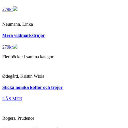
279
kr
Neumann, Linka
Mera vildmarkströjor
279
kr
Fler böcker i samma kategori
Ødegård, Kristin Wiola
Sticka norska koftor och tröjor
LÄS MER
Rogers, Prudence