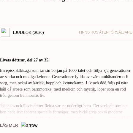
LJUDBOK (2020)
FINNS HOS ÅTERFÖRSÄLJARE
Livets döttrar, del 27 av 35.
En episk släktsaga som tar sin början på 1600-talet och följer sju generationer
av starka och modiga kvinnor. Generationer fyllda av svåra umbäranden och
sorg, men också av kärlek, hopp och kvinnokamp. Liv och död följs på nära
håll då arbete som barnmorska, med medicin och mystik, löper som en röd
tråd genom kvinnornas liv.
Johannas och Ravis dotter Reina var ett underligt barn. Det verkade som att
hon hade ärvt faderns speciella förmågor, men lyckligtvis också moderns
jordnära sätt och sunda förnuft. Och sunt förnuft visade sig vara nyttigt då den
ena olyckan efter den andra drabbade bygden, och folk började prata om att
LÄS MER
det var trollmakter på gång.