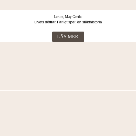
Lerum, May Grethe
Livets döttrar. Farligt spel: en släkthistoria
LÄS MER
Fler böcker i samma kategori
Lerum, May Grethe
Livets döttrar. Bödelns kvinna : en släkthistoria
LÄS MER