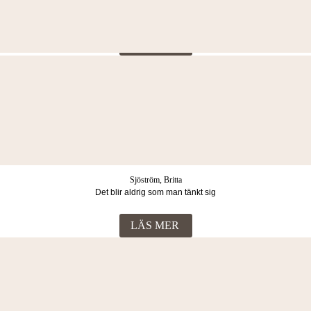
Midnattståget
LÄS MER
Lerum, May Grethe
Livets döttrar. Öga för öga : en släkthistoria
LÄS MER
Sjöström, Britta
Det blir aldrig som man tänkt sig
LÄS MER