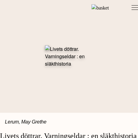
Skip
to
content
Lerum, May Grethe
Livets döttrar. Varningseldar : en släkthistoria