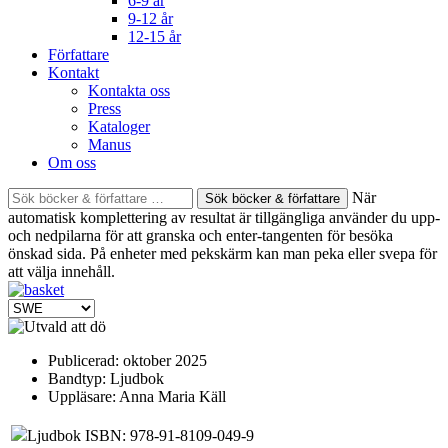
6-9 år
9-12 år
12-15 år
Författare
Kontakt
Kontakta oss
Press
Kataloger
Manus
Om oss
Sök
När
böcker
automatisk komplettering av resultat är tillgängliga använder du upp-
&
och nedpilarna för att granska och enter-tangenten för besöka
författare
önskad sida. På enheter med pekskärm kan man peka eller svepa för
efter:
att välja innehåll.
Publicerad:
oktober 2025
Bandtyp:
Ljudbok
Uppläsare:
Anna Maria Käll
Ljudbok ISBN: 978-91-8109-049-9