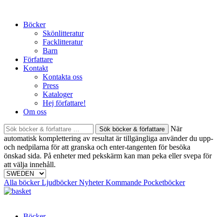
Skip
to
Böcker
content
Skönlitteratur
Facklitteratur
Barn
Författare
Kontakt
Kontakta oss
Press
Kataloger
Hej författare!
Om oss
Sök
När
böcker
automatisk komplettering av resultat är tillgängliga använder du upp-
&
och nedpilarna för att granska och enter-tangenten för besöka
författare
önskad sida. På enheter med pekskärm kan man peka eller svepa för
efter:
att välja innehåll.
Alla böcker
Ljudböcker
Nyheter
Kommande
Pocketböcker
Böcker