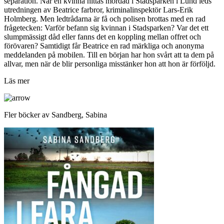
separation. När en kvinna hittas mördad i Stadsparken i Lund leds
utredningen av Beatrice farbror, kriminalinspektör Lars-Erik
Holmberg. Men ledtrådarna är få och polisen brottas med en rad
frågetecken: Varför befann sig kvinnan i Stadsparken? Var det ett
slumpmässigt dåd eller fanns det en koppling mellan offret och
förövaren? Samtidigt får Beatrice en rad märkliga och anonyma
meddelanden på mobilen. Till en början har hon svårt att ta dem på
allvar, men när de blir personliga misstänker hon att hon är förföljd.
Läs mer
Fler böcker av Sandberg, Sabina