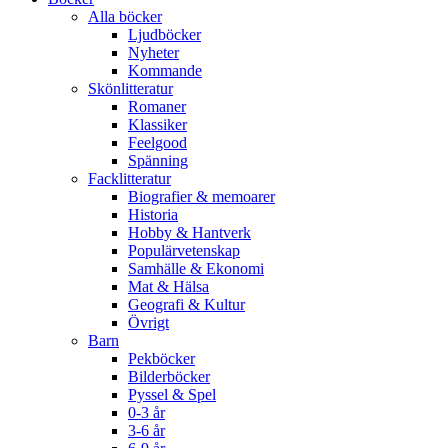
Alla böcker
Ljudböcker
Nyheter
Kommande
Skönlitteratur
Romaner
Klassiker
Feelgood
Spänning
Facklitteratur
Biografier & memoarer
Historia
Hobby & Hantverk
Populärvetenskap
Samhälle & Ekonomi
Mat & Hälsa
Geografi & Kultur
Övrigt
Barn
Pekböcker
Bilderböcker
Pyssel & Spel
0-3 år
3-6 år