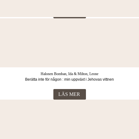
LÄS MER
Summers, Judy
Kampen (S3E2 Stadens döttrar)
LÄS MER
Halonen Bomban, Ida & Milton, Leone
Berätta inte för någon : min uppväxt i Jehovas vittnen
LÄS MER