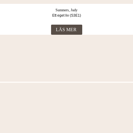
Summers, Judy
Ett eget liv (S3E1)
LÄS MER
Fler böcker i samma kategori
Summers, Judy
Kampen (S3E2)
LÄS MER