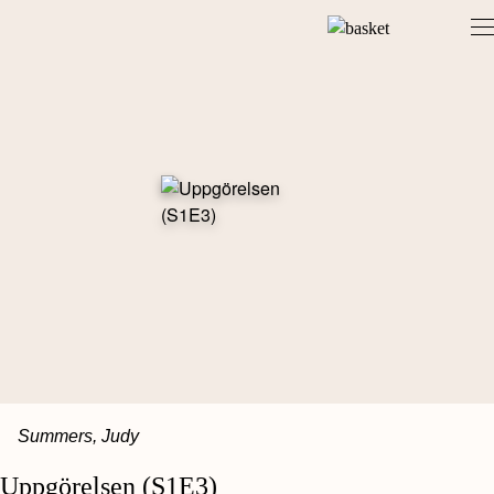
Skip
to
content
Summers, Judy
Uppgörelsen (S1E3)