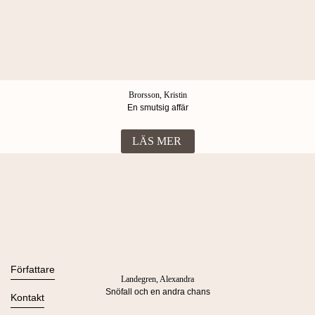
Brorsson, Kristin
En smutsig affär
LÄS MER
Böcker
Alla böcker
Författare
Landegren, Alexandra
Ljudböcker
Snöfall och en andra chans
Se alla
Kontakt
Nyheter