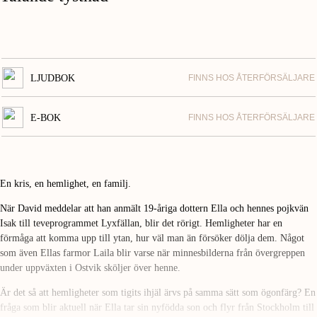
LJUDBOK
FINNS HOS ÅTERFÖRSÄLJARE
E-BOK
FINNS HOS ÅTERFÖRSÄLJARE
En kris, en hemlighet, en familj.
När David meddelar att han anmält 19-åriga dottern Ella och hennes pojkvän
Isak till teveprogrammet Lyxfällan, blir det rörigt. Hemligheter har en
förmåga att komma upp till ytan, hur väl man än försöker dölja dem. Något
som även Ellas farmor Laila blir varse när minnesbilderna från övergreppen
under uppväxten i Ostvik sköljer över henne.
Är det så att hemligheter som tigits ihjäl ärvs på samma sätt som ögonfärg? En
fråga som blir aktuell när Ella tar sin nyfödda son och flyr från Stockholm till