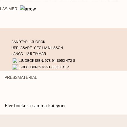
Västerbotten, samma resa som Laila gjorde femtio år tidigare, fast åt andra
hållet.
LÄS MER
BANDTYP:
LJUDBOK
UPPLÄSARE:
CECILIA NILSSON
LÄNGD:
12.5 TIMMAR
LJUDBOK ISBN: 978-91-8052-472-8
E-BOK ISBN: 978-91-8053-010-1
PRESSMATERIAL
Fler böcker i samma kategori