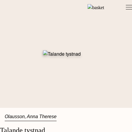
Skip
to
content
Olausson, Anna Therese
Talande tystnad