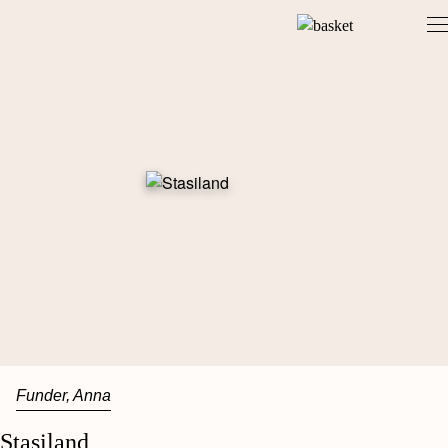
Skip
to
content
Funder, Anna
Stasiland