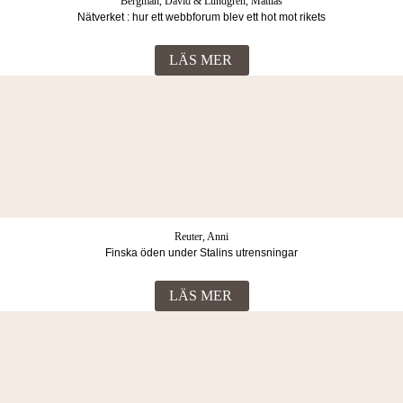
Bergman, David & Lundgren, Mattias
Nätverket : hur ett webbforum blev ett hot mot rikets
säkerhet
LÄS MER
Reuter, Anni
Finska öden under Stalins utrensningar
LÄS MER