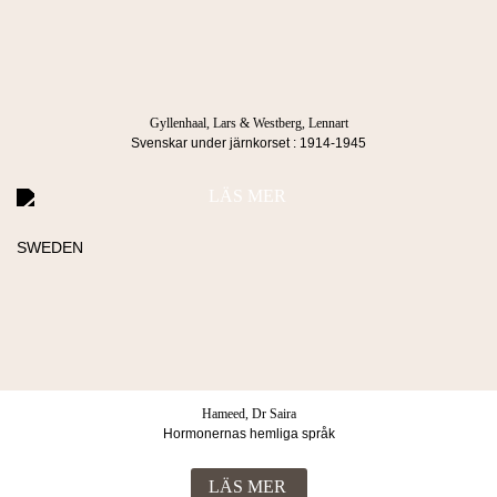
Besöksadress
Postadress
Blasieholmstorg 8
Box 1052
111 48 Stockholm
101 39 Stockholm
Gyllenhaal, Lars & Westberg, Lennart
Svenskar under järnkorset : 1914-1945
LÄS MER
Köpvillkor & Integritetspolicy
© 2026 Lind & co AB. All rights reserved.
Hameed, Dr Saira
Hormonernas hemliga språk
LÄS MER