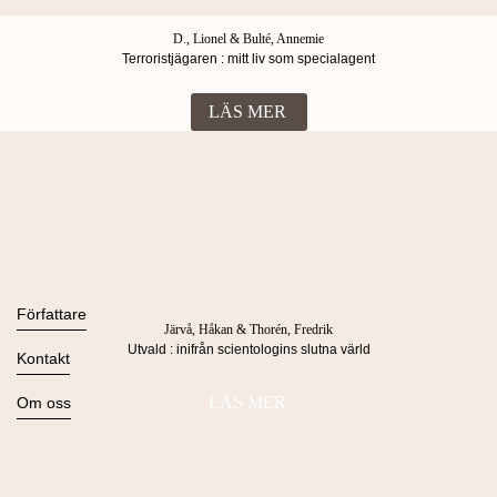
D., Lionel & Bulté, Annemie
Terroristjägaren : mitt liv som specialagent
LÄS MER
Böcker
Alla böcker
Författare
Järvå, Håkan & Thorén, Fredrik
Ljudböcker
Utvald : inifrån scientologins slutna värld
Se alla
Kontakt
Nyheter
Kommande
Kontakta oss
LÄS MER
Om oss
Press
Om Lind & Co
Kataloger
Kontakta oss
Köpvillkor & Integritetspolicy
Manus
info@lindco.se