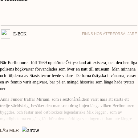
E-BOK
FINNS HOS ÅTERFÖRSÄLJARE
När Berlinmuren föll 1989 upphörde Östtyskland att existera, och den hemliga
polisens högkvarter förvandlades som över en natt till museum. Men minnena
och följderna av Stasis terror levde vidare. De forna östtyska invånarna, varav
en av femtio varit angivare, bar på en mängd historier som länge hade tystats
ner.
Anna Funder träffar Miriam, som i sextonårsåldern varit nära att starta ett
tredje världskrig, besöker den man som drog linjen längs vilken Berlinmuren
byggdes, och festar med östblockets legendariske Mik Jegger , som av
myndigheterna en gång fått höra den märkliga sanningen att han inte längre
existerade. Funder intervjuar även före detta Stasimedarbetare, som hon får
LÄS MER
kontakt med via en annons i en dagstidning.