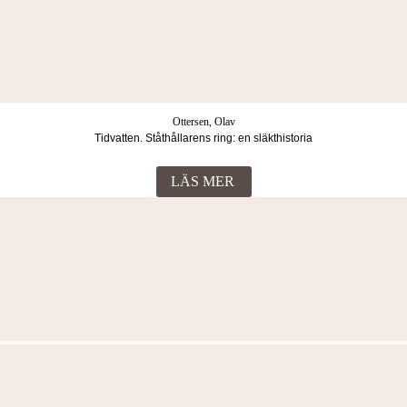
Ottersen, Olav
Tidvatten. Ståthållarens ring: en släkthistoria
LÄS MER
Fler böcker i samma kategori
Ottersen, Olav
Tidvatten. Kungens kvinna: en släkthistoria