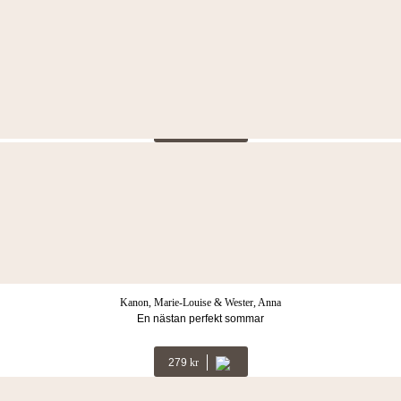
Ekhem, Cecilia
En sång om längtan
289
Kr
Ottersen, Olav
Tidvatten. Lagens långa arm: en släkthistoria
LÄS MER
Kanon, Marie-Louise & Wester, Anna
En nästan perfekt sommar
279
Kr