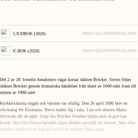
LJUDBOK (2020)
FINNS HOS ÅTERFÖRSÄLJARE
E-BOK (2020)
FINNS HOS ÅTERFÖRSÄLJARE
Del 2 av 20. Irmelin Jonsdotters vägar korsar släkten Bröcker. Serien följer
släkten Bröcker genom dramatiska händelser från slutet av 1600-talet fram till
mitten av 1900-talet.
Kyrkklockorna ringde och värmen var olidlig. Den 26 april 1686 blev en
olycksdag för Kristiania. Halva staden låg i aska. Lise och dottern Maria
förlorade allt de ägde. Unge Jan Bröcker försökte hjälpa dem så gott han
kunde. Den lilla flickan betydde något alldeles speciellt för honom. Men efter
branden skulle det ta lång tid innan han träffade Maria igen.