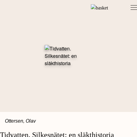
Skip
to
content
Ottersen, Olav
Tidvatten. Silkesnätet: en släkthistoria