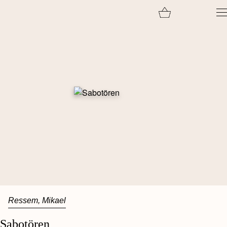
Skip
to
content
Ressem, Mikael
Sabotören