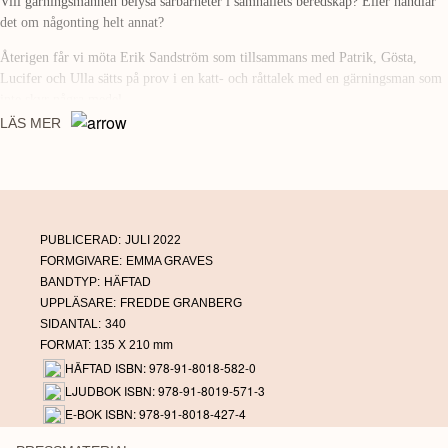
Vill gärningsmannen belysa sårbarheter i samhällets beredskap? Eller handlar
det om någonting helt annat?
Återigen får vi möta Erik Sandström som tillsammans med Patrik, Gösta,
Lucifer och Ulla sätts på prov i en katt- och råttalek med en gärningsman som
inte skyr några medel.
LÄS MER
PUBLICERAD:
JULI 2022
FORMGIVARE:
EMMA GRAVES
BANDTYP:
HÄFTAD
UPPLÄSARE:
FREDDE GRANBERG
SIDANTAL:
340
FORMAT: 135 X 210 mm
HÄFTAD ISBN: 978-91-8018-582-0
LJUDBOK ISBN: 978-91-8019-571-3
E-BOK ISBN: 978-91-8018-427-4