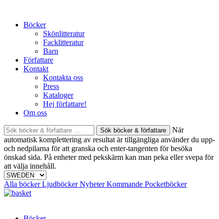
Skip
to
Böcker
content
Skönlitteratur
Facklitteratur
Barn
Författare
Kontakt
Kontakta oss
Press
Kataloger
Hej författare!
Om oss
Sök
När
böcker
automatisk komplettering av resultat är tillgängliga använder du upp-
&
och nedpilarna för att granska och enter-tangenten för besöka
författare
önskad sida. På enheter med pekskärm kan man peka eller svepa för
efter:
att välja innehåll.
Alla böcker
Ljudböcker
Nyheter
Kommande
Pocketböcker
Böcker