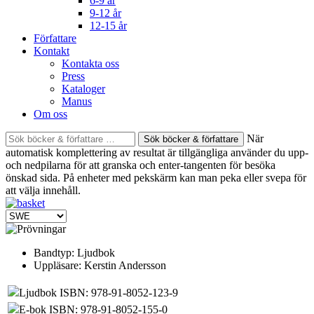
6-9 år
9-12 år
12-15 år
Författare
Kontakt
Kontakta oss
Press
Kataloger
Manus
Om oss
Sök
När
böcker
automatisk komplettering av resultat är tillgängliga använder du upp-
&
och nedpilarna för att granska och enter-tangenten för besöka
författare
önskad sida. På enheter med pekskärm kan man peka eller svepa för
efter:
att välja innehåll.
Bandtyp:
Ljudbok
Uppläsare:
Kerstin Andersson
Ljudbok ISBN: 978-91-8052-123-9
E-bok ISBN: 978-91-8052-155-0