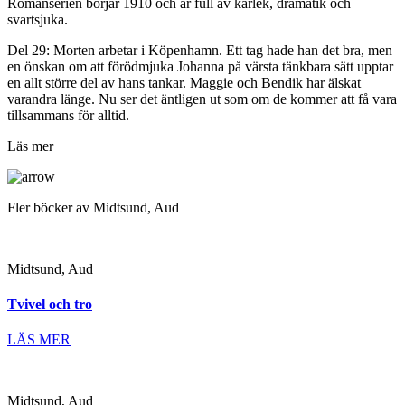
Romanserien börjar 1910 och är full av kärlek, dramatik och
svartsjuka.
Del 29: Morten arbetar i Köpenhamn. Ett tag hade han det bra, men
en önskan om att förödmjuka Johanna på värsta tänkbara sätt upptar
en allt större del av hans tankar. Maggie och Bendik har älskat
varandra länge. Nu ser det äntligen ut som om de kommer att få vara
tillsammans för alltid.
Läs mer
Fler böcker av Midtsund, Aud
Midtsund, Aud
Tvivel och tro
LÄS MER
Midtsund, Aud