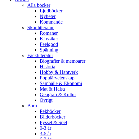
Alla böcker
Ljudböcker
Nyheter
Kommande
Skönlitteratur
Romaner
Klassiker
Feelgood
Spänning
Facklitteratur
Biografier & memoarer
Historia
Hobby & Hantverk
Populärvetenskap
Samhälle & Ekonomi
Mat & Hälsa
Geografi & Kultur
Övrigt
Barn
Pekböcker
Bilderböcker
Pyssel & Spel
0-3 år
3-6 år