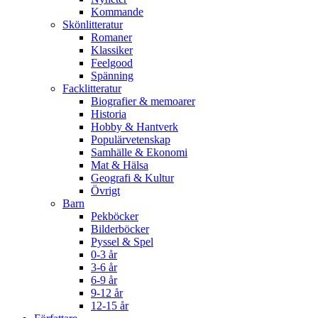
Kommande
Skönlitteratur
Romaner
Klassiker
Feelgood
Spänning
Facklitteratur
Biografier & memoarer
Historia
Hobby & Hantverk
Populärvetenskap
Samhälle & Ekonomi
Mat & Hälsa
Geografi & Kultur
Övrigt
Barn
Pekböcker
Bilderböcker
Pyssel & Spel
0-3 år
3-6 år
6-9 år
9-12 år
12-15 år