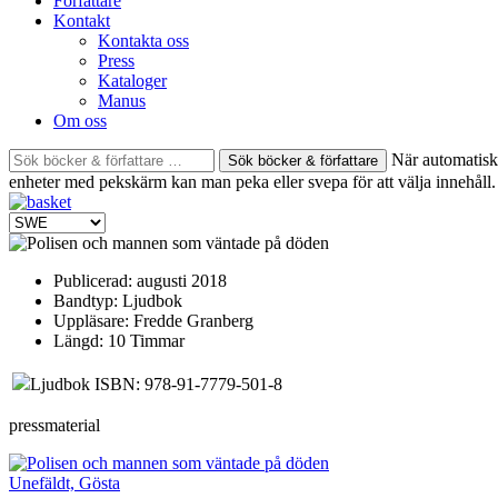
Författare
Kontakt
Kontakta oss
Press
Kataloger
Manus
Om oss
Sök
När automatisk 
böcker
enheter med pekskärm kan man peka eller svepa för att välja innehåll.
&
författare
efter:
Publicerad:
augusti 2018
Bandtyp:
Ljudbok
Uppläsare:
Fredde Granberg
Längd:
10 Timmar
Ljudbok ISBN: 978-91-7779-501-8
pressmaterial
Unefäldt, Gösta