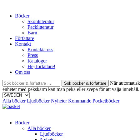
Skip
to
Böcker
content
Skönlitteratur
Facklitteratur
Barn
Författare
Kontakt
Kontakta oss
Press
Kataloger
Hej författare!
Om oss
Sök
När automatisk 
böcker
enheter med pekskärm kan man peka eller svepa för att välja innehåll.
&
författare
Alla böcker
Ljudböcker
Nyheter
Kommande
Pocketböcker
efter:
Böcker
Alla böcker
Ljudböcker
Nyheter