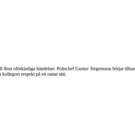
till flera oförklarliga händelser. Polischef Gustav Jörgensson börjar t
kollegors respekt på ett oanat sätt.