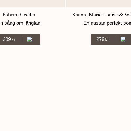
Ekhem, Cecilia
Kanon, Marie-Louise & We
n sång om längtan
En nästan perfekt s
289
Kr
279
Kr