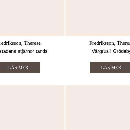
redriksson, Therese
Fredriksson, There
stadens stjärnor tänds
Vårgrus i Grödeb
LÄS MER
LÄS MER