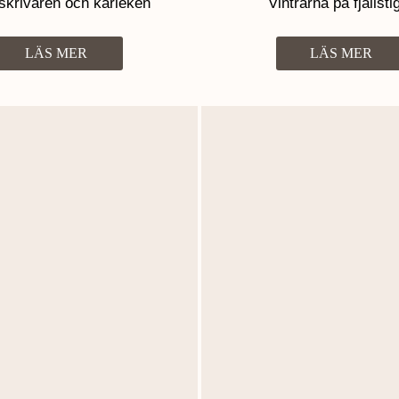
krivaren och kärleken
Vintrarna på fjällsti
LÄS MER
LÄS MER