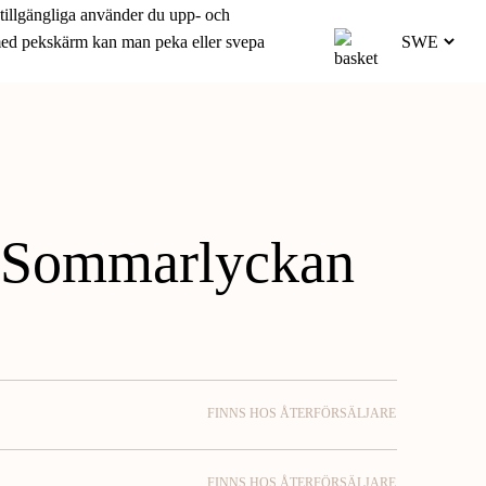
 tillgängliga använder du upp- och
 med pekskärm kan man peka eller svepa
t Sommarlyckan
FINNS HOS ÅTERFÖRSÄLJARE
FINNS HOS ÅTERFÖRSÄLJARE