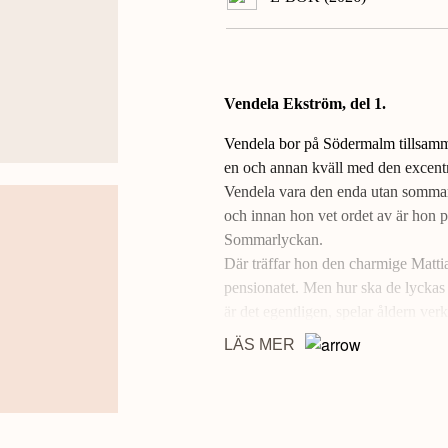
Vendela Ekström, del 1.
Vendela bor på Södermalm tillsamm
en och annan kväll med den excent
Vendela vara den enda utan sommar
och innan hon vet ordet av är hon på
Sommarlyckan.
Där träffar hon den charmige Mattia
pensionatet. Men hur ska de lyckas 
är det egentligen, spelar åldern ver
LÄS MER
Problemen hopar sig på Sommarlyckan
räddning blir Vendela dessutom tvun
Pensionat Sommarlyckan
är en var
fördomar, ödesdigra lögner och om mo