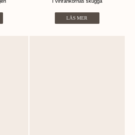
gen
I vinrankornas skugga
LÄS MER