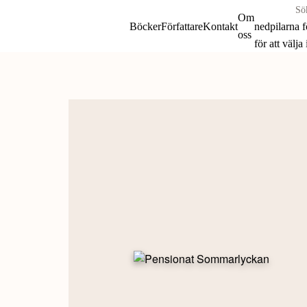
Sök
Om
böcker
Böcker
Författare
Kontakt
nedpilarna 
oss
&
för att välja
författare
Skip
efter:
to
content