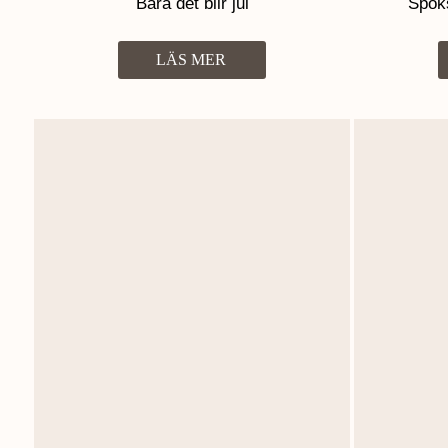
Bara det blir jul
Spöks
LÄS MER