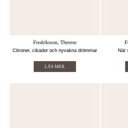
Fredriksson, Therese
F
Citroner, cikador och nyvakna drömmar
När 
LÄS MER