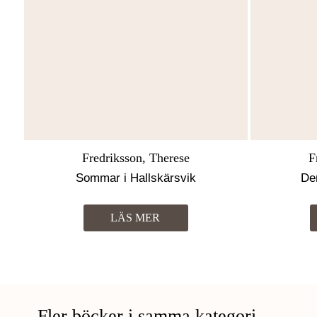
Fredriksson, Therese
F
Sommar i Hallskärsvik
De
LÄS MER
Fler böcker i samma kategori