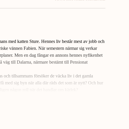
ans med katten Sture. Hennes liv består mest av jobb och
riske vännen Fabien. När semestern närmar sig verkar
planer. Men en dag fångar en annons hennes nyfikenhet
 väg till Dalarna, närmare bestämt till Pensionat
s och tillsammans försöker de väcka liv i det gamla
få med sig byn när alla där räds det som är nytt? Och hur
kligen någon roll när det handlar om kärlek?
 och just när pensionatet ser ut att vara bortom all
gen att ta ett livsavgörande beslut.
m och charmig feelgood om kärlek, gemenskap,
det att följa sitt hjärta.