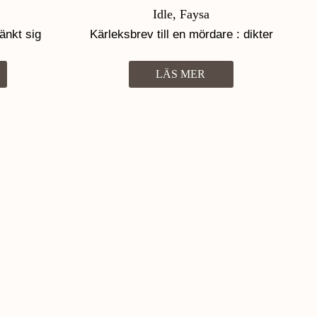
Idle, Faysa
änkt sig
Kärleksbrev till en mördare : dikter
LÄS MER