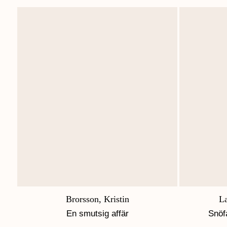
Brorsson, Kristin
La
En smutsig affär
Snöf