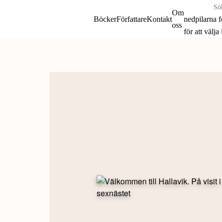
Sök
Om
böcker
Böcker
Författare
Kontakt
nedpilarna 
oss
&
för att välja
författare
Skip
efter:
to
content