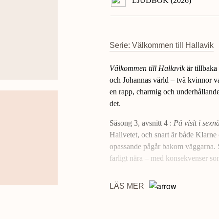
LJUDBOK (2026)
Serie: Välkommen till Hallavik
Välkommen till Hallavik
är tillbaka
och Johannas värld – två kvinnor va
en rapp, charmig och underhållande
det.
Säsong 3, avsnitt 4 :
På visit i sexnä
Hallvetet, och snart är både Klarn
opassande pågår bakom väggarna. 
farligt nära – med konsekvenser som 
Tredje säsongen av
Välkommen till
LÄS MER
fest
, här i en omarbetad och utvidga