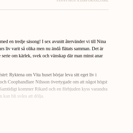
FINNS HOS ÅTERFÖRSÄLJARE
 med en tredje säsong! I sex avsnitt återvänder vi till Nina
rs liv varit så olika men nu ändå flätats samman. Det är
 serie om kärlek, svek och vänskap där man minst anar
stet
: Ryktena om Vita huset börjar leva sitt eget liv i
e och Coophandlare Nilsson övertygade om att något högst
Samtidigt kommer Rikard och en förbjuden kyss varandra
kan bli svåra att dölja.
 Hallavik
bygger på Sara H. Olssons roman
Livet är en
d version.