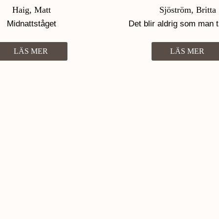
Haig, Matt
Sjöström, Britta
Midnattståget
Det blir aldrig som man t
LÄS MER
LÄS MER