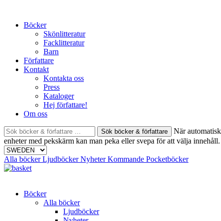
Skip
to
Böcker
content
Skönlitteratur
Facklitteratur
Barn
Författare
Kontakt
Kontakta oss
Press
Kataloger
Hej författare!
Om oss
Sök
När automatisk 
böcker
enheter med pekskärm kan man peka eller svepa för att välja innehåll.
&
författare
Alla böcker
Ljudböcker
Nyheter
Kommande
Pocketböcker
efter:
Böcker
Alla böcker
Ljudböcker
Nyheter