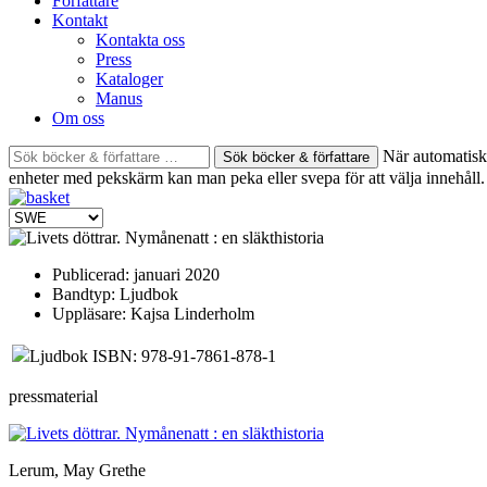
Författare
Kontakt
Kontakta oss
Press
Kataloger
Manus
Om oss
Sök
När automatisk 
böcker
enheter med pekskärm kan man peka eller svepa för att välja innehåll.
&
författare
efter:
Publicerad:
januari 2020
Bandtyp:
Ljudbok
Uppläsare:
Kajsa Linderholm
Ljudbok ISBN: 978-91-7861-878-1
pressmaterial
Lerum, May Grethe