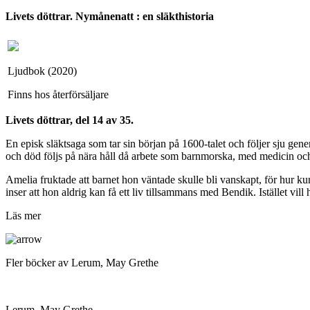
Livets döttrar. Nymånenatt : en släkthistoria
Ljudbok (2020)
Finns hos återförsäljare
Livets döttrar, del 14 av 35.
En episk släktsaga som tar sin början på 1600-talet och följer sju g
och död följs på nära håll då arbete som barnmorska, med medicin och
Amelia fruktade att barnet hon väntade skulle bli vanskapt, för hur kun
inser att hon aldrig kan få ett liv tillsammans med Bendik. Istället vil
Läs mer
Fler böcker av Lerum, May Grethe
Lerum, May Grethe