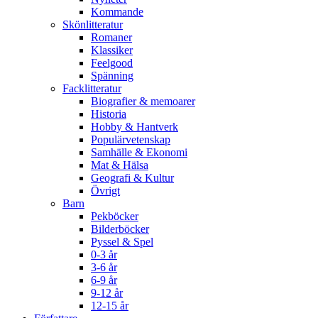
Kommande
Skönlitteratur
Romaner
Klassiker
Feelgood
Spänning
Facklitteratur
Biografier & memoarer
Historia
Hobby & Hantverk
Populärvetenskap
Samhälle & Ekonomi
Mat & Hälsa
Geografi & Kultur
Övrigt
Barn
Pekböcker
Bilderböcker
Pyssel & Spel
0-3 år
3-6 år
6-9 år
9-12 år
12-15 år