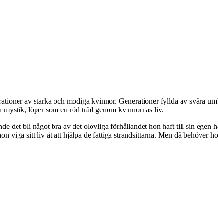
enerationer av starka och modiga kvinnor. Generationer fyllda av svåra
 mystik, löper som en röd tråd genom kvinnornas liv.
de det bli något bra av det olovliga förhållandet hon haft till sin egen 
l hon viga sitt liv åt att hjälpa de fattiga strandsittarna. Men då behöve