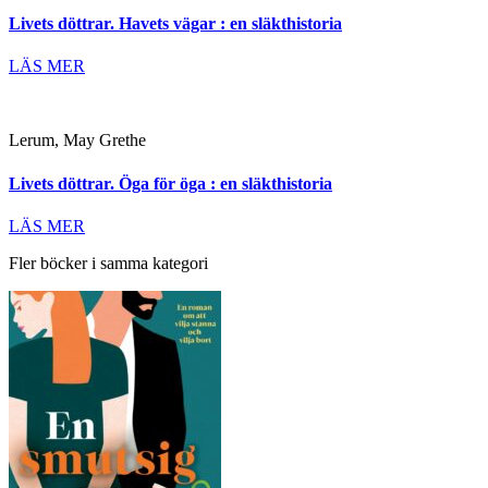
Livets döttrar. Havets vägar : en släkthistoria
LÄS MER
Lerum, May Grethe
Livets döttrar. Öga för öga : en släkthistoria
LÄS MER
Fler böcker i samma kategori