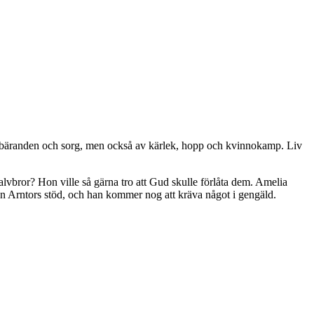
 umbäranden och sorg, men också av kärlek, hopp och kvinnokamp. Liv
halvbror? Hon ville så gärna tro att Gud skulle förlåta dem. Amelia
r hon Arntors stöd, och han kommer nog att kräva något i gengäld.