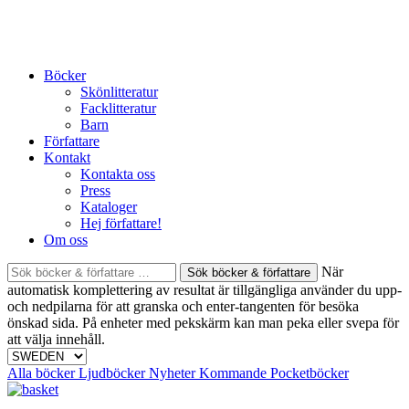
Skip
to
content
Böcker
Skönlitteratur
Facklitteratur
Barn
Författare
Kontakt
Kontakta oss
Press
Kataloger
Hej författare!
Om oss
Sök
När
böcker
automatisk komplettering av resultat är tillgängliga använder du upp-
&
och nedpilarna för att granska och enter-tangenten för besöka
författare
önskad sida. På enheter med pekskärm kan man peka eller svepa för
efter:
att välja innehåll.
Alla böcker
Ljudböcker
Nyheter
Kommande
Pocketböcker