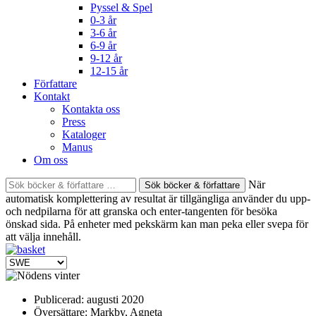
Pyssel & Spel
0-3 år
3-6 år
6-9 år
9-12 år
12-15 år
Författare
Kontakt
Kontakta oss
Press
Kataloger
Manus
Om oss
Sök
När
böcker
automatisk komplettering av resultat är tillgängliga använder du upp-
&
och nedpilarna för att granska och enter-tangenten för besöka
författare
önskad sida. På enheter med pekskärm kan man peka eller svepa för
efter:
att välja innehåll.
Publicerad:
augusti 2020
Översättare:
Markby, Agneta