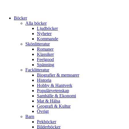
Böcker
Alla böcker
Ljudböcker
Nyheter
Kommande
Skönlitteratur
Romaner
Klassiker
Feelgood
Spänning
Facklitteratur
Biografier & memoarer
Historia
Hobby & Hantverk
Populärvetenskap
Samhälle & Ekonomi
Mat & Hälsa
Geografi & Kultur
Övrigt
Barn
Pekböcker
Bilderböcker