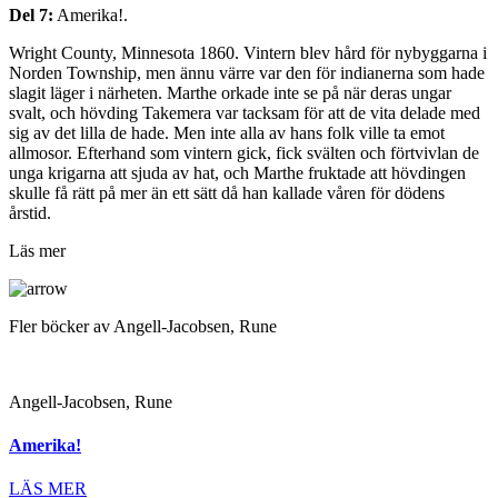
Del 7:
Amerika!.
Wright County, Minnesota 1860. Vintern blev hård för nybyggarna i
Norden Township, men ännu värre var den för indianerna som hade
slagit läger i närheten. Marthe orkade inte se på när deras ungar
svalt, och hövding Takemera var tacksam för att de vita delade med
sig av det lilla de hade. Men inte alla av hans folk ville ta emot
allmosor. Efterhand som vintern gick, fick svälten och förtvivlan de
unga krigarna att sjuda av hat, och Marthe fruktade att hövdingen
skulle få rätt på mer än ett sätt då han kallade våren för dödens
årstid.
Läs mer
Fler böcker av Angell-Jacobsen, Rune
Angell-Jacobsen, Rune
Amerika!
LÄS MER