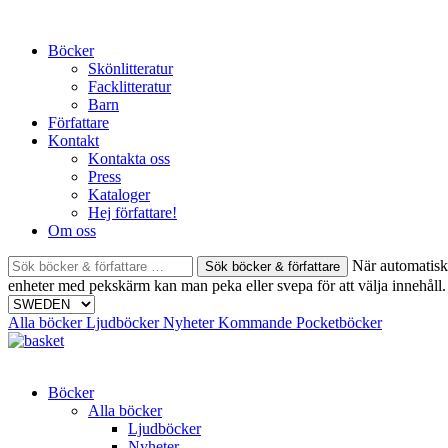
Skip
to
Böcker
content
Skönlitteratur
Facklitteratur
Barn
Författare
Kontakt
Kontakta oss
Press
Kataloger
Hej författare!
Om oss
Sök
När automatisk 
böcker
enheter med pekskärm kan man peka eller svepa för att välja innehåll.
&
författare
Alla böcker
Ljudböcker
Nyheter
Kommande
Pocketböcker
efter:
Böcker
Alla böcker
Ljudböcker
Nyheter