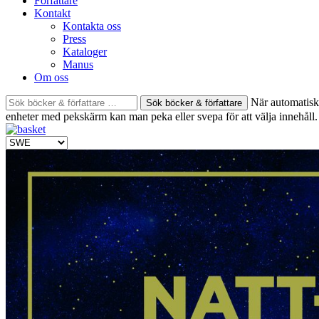
Författare
Kontakt
Kontakta oss
Press
Kataloger
Manus
Om oss
Sök
När automatisk 
böcker
enheter med pekskärm kan man peka eller svepa för att välja innehåll.
&
författare
efter: