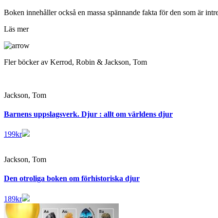
Boken innehåller också en massa spännande fakta för den som är intres
Läs mer
Fler böcker av Kerrod, Robin & Jackson, Tom
Jackson, Tom
Barnens uppslagsverk. Djur : allt om världens djur
199
kr
Jackson, Tom
Den otroliga boken om förhistoriska djur
189
kr