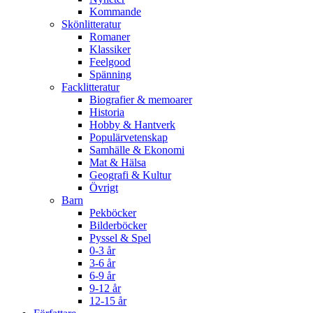
Kommande
Skönlitteratur
Romaner
Klassiker
Feelgood
Spänning
Facklitteratur
Biografier & memoarer
Historia
Hobby & Hantverk
Populärvetenskap
Samhälle & Ekonomi
Mat & Hälsa
Geografi & Kultur
Övrigt
Barn
Pekböcker
Bilderböcker
Pyssel & Spel
0-3 år
3-6 år
6-9 år
9-12 år
12-15 år