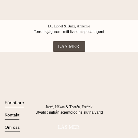
D., Lionel & Bulté, Annemie
Terroristjägaren : mitt liv som specialagent
LÄS MER
Böcker
Alla böcker
Författare
Järvå, Håkan & Thorén, Fredrik
Ljudböcker
Utvald : inifrån scientologins slutna värld
Se alla
Kontakt
Nyheter
Kommande
Kontakta oss
LÄS MER
Om oss
Press
Om Lind & Co