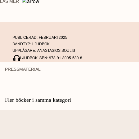
LÄS MER
Kristian Heinäaho jobbar ideellt i Stödföreningen för religioners offer i
Helsingfors.
PUBLICERAD:
FEBRUARI 2025
BANDTYP:
LJUDBOK
UPPLÄSARE:
ANASTASIOS SOULIS
LJUDBOK ISBN: 978-91-8095-589-8
PRESSMATERIAL
Fler böcker i samma kategori