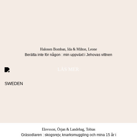
Kataloger
Kontakta oss
Köpvillkor & Integritetspolicy
Manus
info@lindco.se
Besöksadress
Postadress
Blasieholmstorg 8
Box 1052
111 48 Stockholm
101 39 Stockholm
Halonen Bomban, Ida & Milton, Leone
Berätta inte för någon : min uppväxt i Jehovas vittnen
LÄS MER
Köpvillkor & Integritetspolicy
© 2026 Lind & co AB. All rights reserved.
Elovsson, Örjan & Landehag, Tobias
Gräsodlaren : skogsrejv, knarksmuggling och mina 15 år i