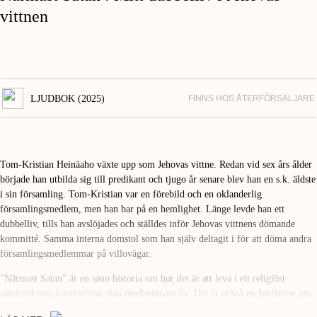
vittnen
LJUDBOK (2025)
FINNS HOS ÅTERFÖRSÄLJARE
Tom-Kristian Heinäaho växte upp som Jehovas vittne. Redan vid sex års ålder
började han utbilda sig till predikant och tjugo år senare blev han en s.k. äldste
i sin församling. Tom-Kristian var en förebild och en oklanderlig
församlingsmedlem, men han bar på en hemlighet. Länge levde han ett
dubbelliv, tills han avslöjades och ställdes inför Jehovas vittnens dömande
kommitté. Samma interna domstol som han själv deltagit i för att döma andra
församlingsmedlemmar på villovägar.
”Närmast Satan” är en sann historia om hur det är att leva i ett religiöst
samfund som kontrollerar sina medlemmars liv. Det är också en berättelse om
att bryta sig loss, söka mänsklig kontakt och bygga upp ett nytt liv. Tom-