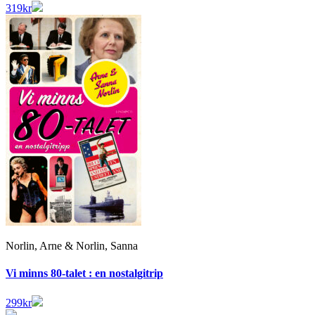
319
kr
Norlin, Arne & Norlin, Sanna
Vi minns 80-talet : en nostalgitrip
299
kr