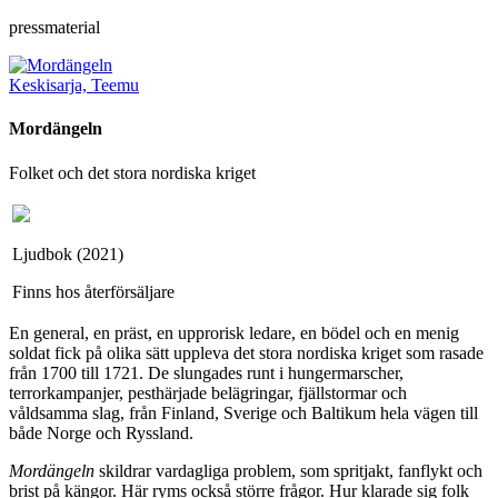
pressmaterial
Keskisarja, Teemu
Mordängeln
Folket och det stora nordiska kriget
Ljudbok (2021)
Finns hos återförsäljare
En general, en präst, en upprorisk ledare, en bödel och en menig
soldat fick på olika sätt uppleva det stora nordiska kriget som rasade
från 1700 till 1721. De slungades runt i hungermarscher,
terrorkampanjer, pesthärjade belägringar, fjällstormar och
våldsamma slag, från Finland, Sverige och Baltikum hela vägen till
både Norge och Ryssland.
Mordängeln
skildrar vardagliga problem, som spritjakt, fanflykt och
brist på kängor. Här ryms också större frågor. Hur klarade sig folk