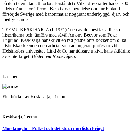
på den tiden utan att förlora förståndet? Vilka drivkrafter hade 1700-
talets människor? Teemu Keskisarjas berättelse om hur Finland
försörjde Sverige med kanonmat är noggrant underbyggd, djärv och
medryckande.
TEEMU KESKISARJA (f. 1971) är en av de mest lästa finska
historikerna och jämförs med såväl Antony Beevor som Peter
Englund. Keskisarja har skrivit en rad prisbelönta böcker om olika
historiska skeenden och arbetar som adjungerad professor vid
Helsingfors universitet. Lind & Co har tidigare utgivit hans skildring
av vinterkriget,
Döden vid Raatevägen
.
Läs mer
Fler böcker av Keskisarja, Teemu
Keskisarja, Teemu
Mordängeln – Folket och det stora nordiska kriget