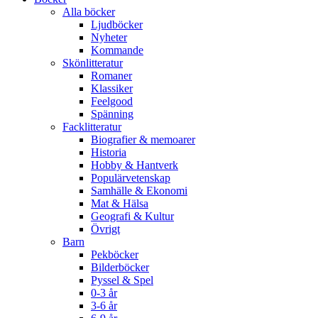
Alla böcker
Ljudböcker
Nyheter
Kommande
Skönlitteratur
Romaner
Klassiker
Feelgood
Spänning
Facklitteratur
Biografier & memoarer
Historia
Hobby & Hantverk
Populärvetenskap
Samhälle & Ekonomi
Mat & Hälsa
Geografi & Kultur
Övrigt
Barn
Pekböcker
Bilderböcker
Pyssel & Spel
0-3 år
3-6 år