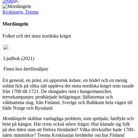
299
kr
Keskisarja, Teemu
Mordängeln
Folket och det stora nordiska kriget
Ljudbok (2021)
Finns hos återförsäljare
En general, en präst, en upprorisk ledare, en bödel och en menig
soldat fick på olika sätt uppleva det stora nordiska kriget som rasade
från 1700 till 1721. De slungades runt i hungermarscher,
terrorkampanjer, pesthärjade belägringar, fjällstormar och
våldsamma slag, från Finland, Sverige och Baltikum hela vägen till
både Norge och Ryssland.
Mordängeln
skildrar vardagliga problem, som spritjakt, fanflykt och
brist på kängor. Här ryms också större frågor. Hur klarade sig folk
på den tiden utan att förlora förståndet? Vilka drivkrafter hade 1700-
talets människor? Teemu Keskisarjas berättelse om hur Finland