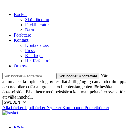
Skip
to
Böcker
content
Skönlitteratur
Facklitteratur
Barn
Författare
Kontakt
Kontakta oss
Press
Kataloger
Hej författare!
Om oss
Sök
När
böcker
automatisk komplettering av resultat är tillgängliga använder du upp-
&
och nedpilarna för att granska och enter-tangenten för besöka
författare
önskad sida. På enheter med pekskärm kan man peka eller svepa för
efter:
att välja innehåll.
Alla böcker
Ljudböcker
Nyheter
Kommande
Pocketböcker
Böcker