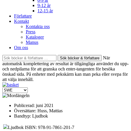
6-9 år
9-12 år
12-15 år
Författare
Kontakt
Kontakta oss
Press
Kataloger
Manus
Om oss
Sök
När
böcker
automatisk komplettering av resultat är tillgängliga använder du upp-
&
och nedpilarna för att granska och enter-tangenten för besöka
författare
önskad sida. På enheter med pekskärm kan man peka eller svepa för
efter:
att välja innehåll.
Publicerad:
juni 2021
Översättare:
Huss, Mattias
Bandtyp:
Ljudbok
Ljudbok ISBN: 978-91-7861-201-7