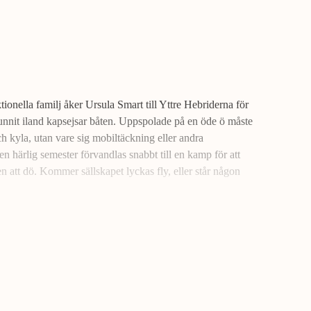
onella familj åker Ursula Smart till Yttre Hebriderna för
nnit iland kapsejsar båten. Uppspolade på en öde ö måste
 kyla, utan vare sig mobiltäckning eller andra
n härlig semester förvandlas snabbt till en kamp för att
en att dö. Kommer sällskapet lyckas fly, eller står någon
itt sätt att skriva ohämmad spänning får Dowd
Mord på
eckare.
n smarta kvinnans överlevnadsguide.
 och har studerat juridik på Cambridge.
Mord på öde
med den populära
Den smarta kvinnas handbok i mord
.