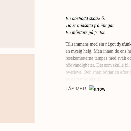
En obebodd skotsk ö.
Tio strandsatta främlingar.
En mördare på fri fot.
Tillsammans med sin något dysfunkti
en mysig helg. Men innan de ens hu
resekamraterna tampas med svält och
nödvändigheter. Det som skulle bli e
överleva. Och snart börjar en efter 
av dem näst på tur?
LÄS MER
Med sin ljuvligt mörka humor och s
öde ö
att likna en Agatha Christie-d
Den inbundna utgåvan har titeln
De
VICTORIA DOWD är från Yorkshire
ö
är del två i serien som inleddes 