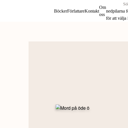
Sök
Om
böcker
Böcker
Författare
Kontakt
nedpilarna 
oss
&
för att välja
författare
Skip
efter:
to
content