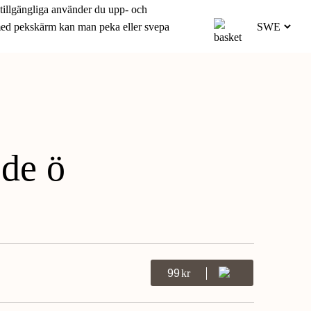
 tillgängliga använder du upp- och
 med pekskärm kan man peka eller svepa
de ö
99
Kr