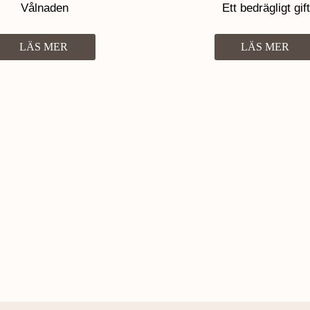
Vålnaden
Ett bedrägligt gift
LÄS MER
LÄS MER