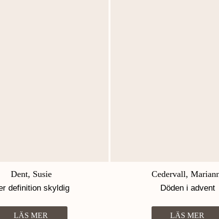
Dent, Susie
Cedervall, Marian
er definition skyldig
Döden i advent
LÄS MER
LÄS MER