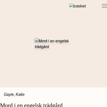
Skip
to
content
Gayle, Katie
Mord i en engelsk trädgård