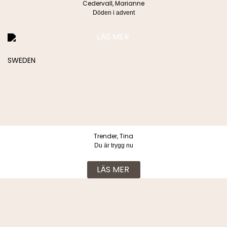
Cedervall, Marianne
Döden i advent
LÄS MER
Köpvillkor & Integritetspolicy
© 2026 Lind & co AB. All rights reserved.
Trender, Tina
Du är trygg nu
LÄS MER