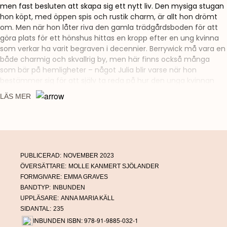
men fast besluten att skapa sig ett nytt liv. Den mysiga stugan
hon köpt, med öppen spis och rustik charm, är allt hon drömt
om. Men när hon låter riva den gamla trädgårdsboden för att
göra plats för ett hönshus hittas en kropp efter en ung kvinna
som verkar ha varit begraven i decennier. Berrywick må vara en
både charmig och skvallrig by, men här finns också många
som bär på hemligheter – något Julia blir varse när hon
bestämmer sig för att själv ta reda på hur den unga kvinnan
hamnat i hennes trädgård. Snart hittar hon och hennes
LÄS MER
labradorvalp Jake ännu en död kropp, och klockan tickar –
någon i byn har redan mördat två. Är mördaren beredd att ta
livet av en tredje för att bevara sin hemlighet?
Mord i en engelsk trädgård
bjuder på brittisk eskapism med
varm humoristisk känsla, en charmerande huvudperson och ett
PUBLICERAD:
NOVEMBER 2023
spännande mysterium. Cosy mystery när genren är som allra
ÖVERSÄTTARE:
MOLLE KANMERT SJÖLANDER
bäst!
FORMGIVARE:
EMMA GRAVES
BANDTYP:
INBUNDEN
UPPLÄSARE:
ANNA MARIA KÄLL
SIDANTAL:
235
INBUNDEN ISBN: 978-91-9885-032-1