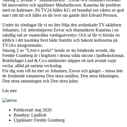
bli innovatörer och uppfinner Mindsetboxen. Katarina får problem
med en Italienare. På TV24 håller KG ett brandtal om vikten av god
mat i rätt tid och fäller en tår över sin gamle idol Edvard Persson.
Under tio söndagar får vi nu åter följa den avdankade TV-skådisen
Johannes, f.d. inbrottstjuven Envar och dramatikern Katarina i en
oändlig rad av osannolika vardagsäventyr. Och så får vi förstås en
inblick i det kaotiska livet både framför och bakom kulisserna på
TV24:s morgonstudio.
Säsong 2 av ”Livet e perfa!” består av tio fristående avsnitt, där
Fredde Granberg är i högform i denna vilda sitcom i ljudboksformat.
Bokförlaget Lind & Co:s tablåserier släpper ett nytt avsnitt varje
vecka, alltid på samma veckodag.
För dig som vill ha mer av Johannes, Envar och gänget – missa inte
de fristående romanerna Den stora smällen, Den stora blåsningen,
Den stora utmaningen och Den stora julen.
Läs mer
Publicerad:
maj 2026
Bandtyp:
Ljudbok
Uppläsare:
Fredde Granberg