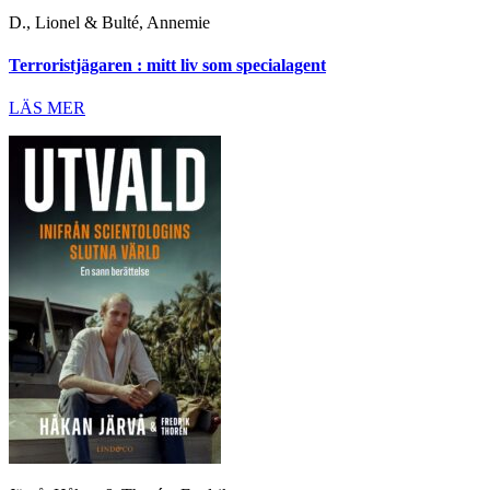
D., Lionel & Bulté, Annemie
Terroristjägaren : mitt liv som specialagent
LÄS MER