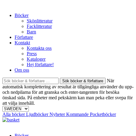
Skip
to
Böcker
content
Skönlitteratur
Facklitteratur
Barn
Författare
Kontakt
Kontakta oss
Press
Kataloger
Hej författare!
Om oss
Sök
När
böcker
automatisk komplettering av resultat är tillgängliga använder du upp-
&
och nedpilarna för att granska och enter-tangenten för besöka
författare
önskad sida. På enheter med pekskärm kan man peka eller svepa för
efter:
att välja innehåll.
Alla böcker
Ljudböcker
Nyheter
Kommande
Pocketböcker
Böcker