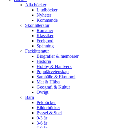
Alla böcker
Ljudböcker
Nyheter
Kommande
Skönlitteratur
Romaner
Klassiker
Feelgood
Spänning
Facklitteratur
Biografier & memoarer
Historia
Hobby & Hantverk
Populärvetenskap
Samhälle & Ekonomi
Mat & Hälsa
Geografi & Kultur
Övrigt
Barn
Pekböcker
Bilderböcker
Pyssel & Spel
0-3 år
3-6 år