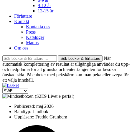
6-9 år
9-12 år
12-15 år
Författare
Kontakt
Kontakta oss
Press
Kataloger
Manus
Om oss
Sök
När
böcker
automatisk komplettering av resultat är tillgängliga använder du upp-
&
och nedpilarna för att granska och enter-tangenten för besöka
författare
önskad sida. På enheter med pekskärm kan man peka eller svepa för
efter:
att välja innehåll.
Publicerad:
maj 2026
Bandtyp:
Ljudbok
Uppläsare:
Fredde Granberg