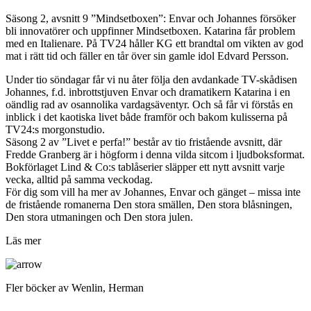
Säsong 2, avsnitt 9 ”Mindsetboxen”: Envar och Johannes försöker
bli innovatörer och uppfinner Mindsetboxen. Katarina får problem
med en Italienare. På TV24 håller KG ett brandtal om vikten av god
mat i rätt tid och fäller en tår över sin gamle idol Edvard Persson.
Under tio söndagar får vi nu åter följa den avdankade TV-skådisen
Johannes, f.d. inbrottstjuven Envar och dramatikern Katarina i en
oändlig rad av osannolika vardagsäventyr. Och så får vi förstås en
inblick i det kaotiska livet både framför och bakom kulisserna på
TV24:s morgonstudio.
Säsong 2 av ”Livet e perfa!” består av tio fristående avsnitt, där
Fredde Granberg är i högform i denna vilda sitcom i ljudboksformat.
Bokförlaget Lind & Co:s tablåserier släpper ett nytt avsnitt varje
vecka, alltid på samma veckodag.
För dig som vill ha mer av Johannes, Envar och gänget – missa inte
de fristående romanerna Den stora smällen, Den stora blåsningen,
Den stora utmaningen och Den stora julen.
Läs mer
Fler böcker av Wenlin, Herman