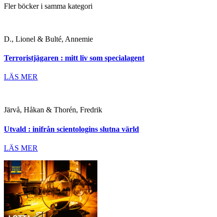
Fler böcker i samma kategori
D., Lionel & Bulté, Annemie
Terroristjägaren : mitt liv som specialagent
LÄS MER
Järvå, Håkan & Thorén, Fredrik
Utvald : inifrån scientologins slutna värld
LÄS MER