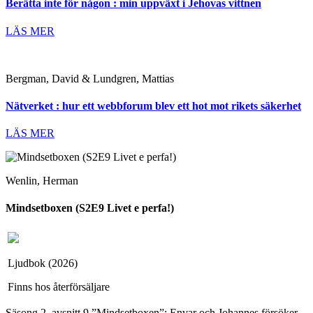
Berätta inte för någon : min uppväxt i Jehovas vittnen
LÄS MER
Bergman, David & Lundgren, Mattias
Nätverket : hur ett webbforum blev ett hot mot rikets säkerhet
LÄS MER
Wenlin, Herman
Mindsetboxen (S2E9 Livet e perfa!)
Ljudbok (2026)
Finns hos återförsäljare
Säsong 2, avsnitt 9 ”Mindsetboxen”: Envar och Johannes försöker