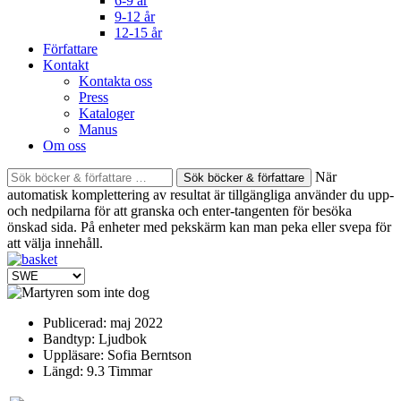
6-9 år
9-12 år
12-15 år
Författare
Kontakt
Kontakta oss
Press
Kataloger
Manus
Om oss
Sök
När
böcker
automatisk komplettering av resultat är tillgängliga använder du upp-
&
och nedpilarna för att granska och enter-tangenten för besöka
författare
önskad sida. På enheter med pekskärm kan man peka eller svepa för
efter:
att välja innehåll.
Publicerad:
maj 2022
Bandtyp:
Ljudbok
Uppläsare:
Sofia Berntson
Längd:
9.3 Timmar