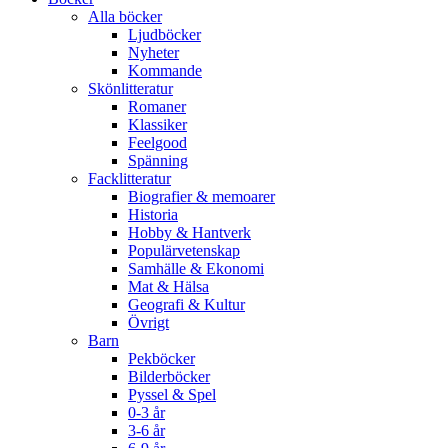
Alla böcker
Ljudböcker
Nyheter
Kommande
Skönlitteratur
Romaner
Klassiker
Feelgood
Spänning
Facklitteratur
Biografier & memoarer
Historia
Hobby & Hantverk
Populärvetenskap
Samhälle & Ekonomi
Mat & Hälsa
Geografi & Kultur
Övrigt
Barn
Pekböcker
Bilderböcker
Pyssel & Spel
0-3 år
3-6 år