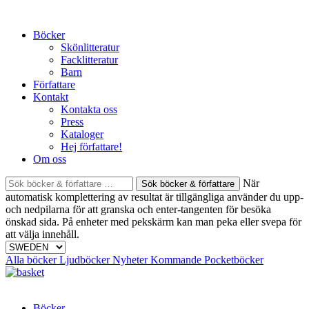
Skip
to
Böcker
content
Skönlitteratur
Facklitteratur
Barn
Författare
Kontakt
Kontakta oss
Press
Kataloger
Hej författare!
Om oss
Sök
När
böcker
automatisk komplettering av resultat är tillgängliga använder du upp-
&
och nedpilarna för att granska och enter-tangenten för besöka
författare
önskad sida. På enheter med pekskärm kan man peka eller svepa för
efter:
att välja innehåll.
Alla böcker
Ljudböcker
Nyheter
Kommande
Pocketböcker
Böcker