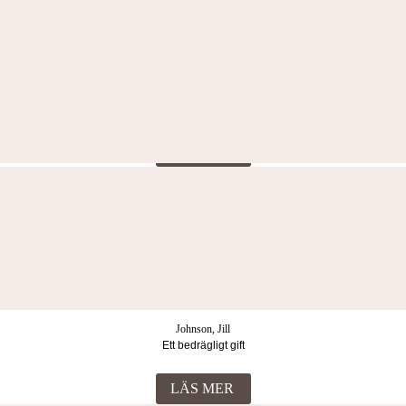
LÄS MER
Andersson, Linus
Vålnaden
LÄS MER
Fallström, Maria
Den ensamma polisen: Lucka 4
LÄS MER
Johnson, Jill
Ett bedrägligt gift
LÄS MER