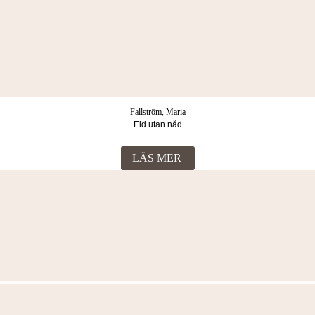
Fallström, Maria
Eld utan nåd
LÄS MER
Fler böcker i samma kategori
Fallström, Maria
Ett sista andetag