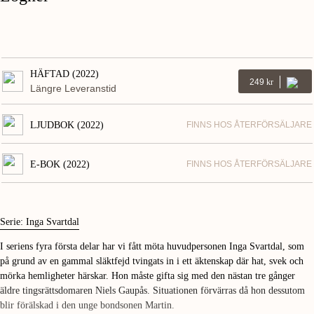
HÄFTAD (2022)
249
Kr
Längre Leveranstid
LJUDBOK (2022)
FINNS HOS ÅTERFÖRSÄLJARE
E-BOK (2022)
FINNS HOS ÅTERFÖRSÄLJARE
Serie: Inga Svartdal
I seriens fyra första delar har vi fått möta huvudpersonen Inga Svartdal, som
på grund av en gammal släktfejd tvingats in i ett äktenskap där hat, svek och
mörka hemligheter härskar. Hon måste gifta sig med den nästan tre gånger
äldre tingsrättsdomaren Niels Gaupås. Situationen förvärras då hon dessutom
blir förälskad i den unge bondsonen Martin.