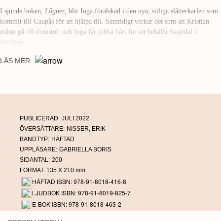
I sjunde boken,
Lögner
, blir Inga förälskad i den nya, stiliga slåtterkarlen som
kommit till Gaupås för att hjälpa till. Samtidigt verkar det som att Kristian
måste gå till domstol, och Inga får jobba hårt för att behålla Svartdal i
familjen.
Inga Svartdal är en serie på sammanlagt tolv böcker där vi får följa intrigerna i
LÄS MER
norska Vestfold i början av förra seklet. I böckerna väntar syndigt begär,
förnedring och sorg samtidigt som den vackra unga Inga får uppleva intensiv
och förbjuden kärlek.
PUBLICERAD:
JULI 2022
ÖVERSÄTTARE:
NISSER, ERIK
BANDTYP:
HÄFTAD
UPPLÄSARE:
GABRIELLA BORIS
SIDANTAL:
200
FORMAT: 135 X 210 mm
HÄFTAD ISBN: 978-91-8018-416-8
LJUDBOK ISBN: 978-91-8019-825-7
E-BOK ISBN: 978-91-8018-463-2