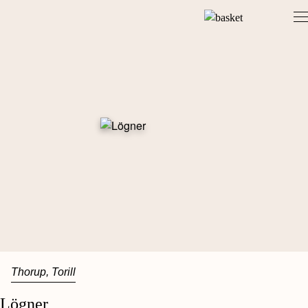
Skip
to
content
Thorup, Torill
Lögner