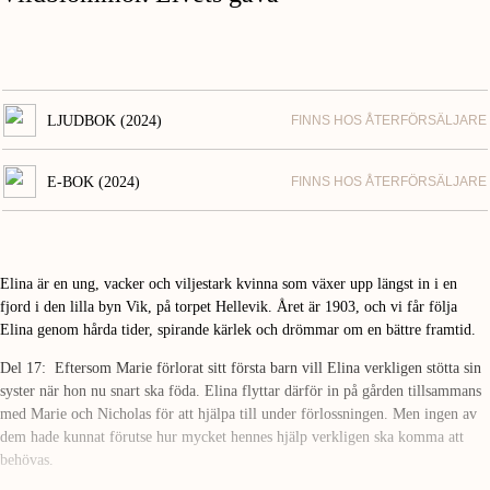
LJUDBOK (2024)
FINNS HOS ÅTERFÖRSÄLJARE
E-BOK (2024)
FINNS HOS ÅTERFÖRSÄLJARE
Elina är en ung, vacker och viljestark kvinna som växer upp längst in i en
fjord i den lilla byn Vik, på torpet Hellevik. Året är 1903, och vi får följa
Elina genom hårda tider, spirande kärlek och drömmar om en bättre framtid.
Del 17: Eftersom Marie förlorat sitt första barn vill Elina verkligen stötta sin
syster när hon nu snart ska föda. Elina flyttar därför in på gården tillsammans
med Marie och Nicholas för att hjälpa till under förlossningen. Men ingen av
dem hade kunnat förutse hur mycket hennes hjälp verkligen ska komma att
behövas.