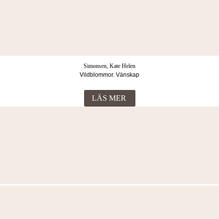
Simonsen, Kate Helen
Vildblommor. Vänskap
LÄS MER
Fler böcker i samma kategori
Simonsen, Kate Helen
Vildblommor. Lyckliga dagar