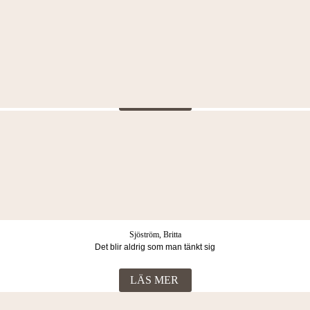
Haig, Matt
Midnattståget
LÄS MER
Simonsen, Kate Helen
Vildblommor. Brudfärd
LÄS MER
Sjöström, Britta
Det blir aldrig som man tänkt sig
LÄS MER