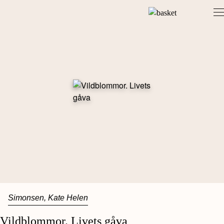
Skip
to
content
Simonsen, Kate Helen
Vildblommor. Livets gåva