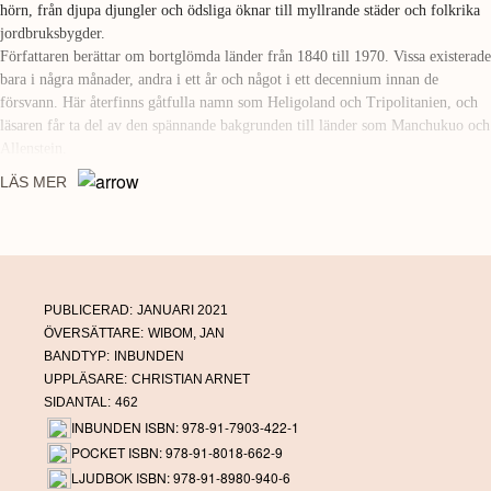
hörn, från djupa djungler och ödsliga öknar till myllrande städer och folkrika
jordbruksbygder.
Författaren berättar om bortglömda länder från 1840 till 1970. Vissa existerade
bara i några månader, andra i ett år och något i ett decennium innan de
försvann. Här återfinns gåtfulla namn som Heligoland och Tripolitanien, och
läsaren får ta del av den spännande bakgrunden till länder som Manchukuo och
Allenstein.
LÄS MER
Länder som förvunnit
är illustrerad med ett femtiotal kartor och frimärken, och
innehåller dessutom intressanta ögonvittnesskildringar från till exempel
Antoine de Saint-Exupérys sejour som postflygare i Cap Juby eller Knut
Hamsuns besök i Batum.
PUBLICERAD:
JANUARI 2021
ÖVERSÄTTARE:
WIBOM, JAN
BANDTYP:
INBUNDEN
UPPLÄSARE:
CHRISTIAN ARNET
SIDANTAL:
462
INBUNDEN ISBN: 978-91-7903-422-1
POCKET ISBN: 978-91-8018-662-9
LJUDBOK ISBN: 978-91-8980-940-6