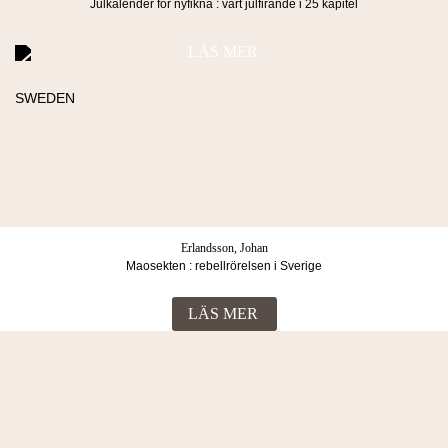
Julkalender för nyfikna : vårt julfirande i 25 kapitel
LÄS MER
Köpvillkor & Integritetspolicy
© 2026 Lind & co AB. All rights reserved.
Erlandsson, Johan
Maosekten : rebellrörelsen i Sverige
LÄS MER