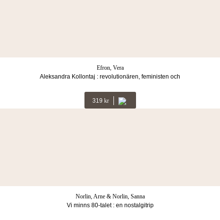
Efron, Vera
Aleksandra Kollontaj : revolutionären, feministen och
fredsmäklaren
319
Kr
Norlin, Arne & Norlin, Sanna
Vi minns 80-talet : en nostalgitrip