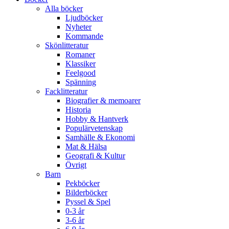
Alla böcker
Ljudböcker
Nyheter
Kommande
Skönlitteratur
Romaner
Klassiker
Feelgood
Spänning
Facklitteratur
Biografier & memoarer
Historia
Hobby & Hantverk
Populärvetenskap
Samhälle & Ekonomi
Mat & Hälsa
Geografi & Kultur
Övrigt
Barn
Pekböcker
Bilderböcker
Pyssel & Spel
0-3 år
3-6 år