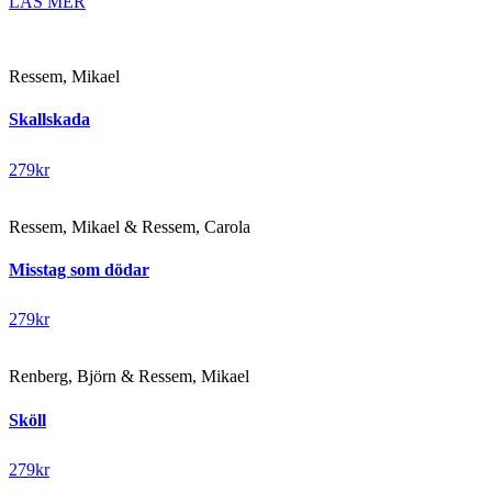
LÄS MER
Ressem, Mikael
Skallskada
279
kr
Ressem, Mikael & Ressem, Carola
Misstag som dödar
279
kr
Renberg, Björn & Ressem, Mikael
Sköll
279
kr