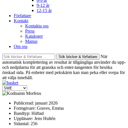
6-9 år
9-12 år
12-15 år
Författare
Kontakt
Kontakta oss
Press
Kataloger
Manus
Om oss
Sök
När
böcker
automatisk komplettering av resultat är tillgängliga använder du upp-
&
och nedpilarna för att granska och enter-tangenten för besöka
författare
önskad sida. På enheter med pekskärm kan man peka eller svepa för
efter:
att välja innehåll.
Publicerad:
januari 2026
Formgivare:
Graves, Emma
Bandtyp:
Häftad
Uppläsare:
Jens Hultén
Sidantal:
256