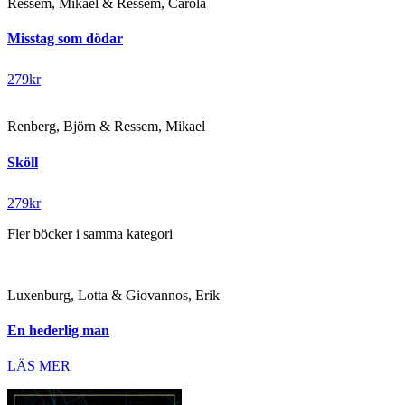
Ressem, Mikael & Ressem, Carola
Misstag som dödar
279
kr
Renberg, Björn & Ressem, Mikael
Sköll
279
kr
Fler böcker i samma kategori
Luxenburg, Lotta & Giovannos, Erik
En hederlig man
LÄS MER