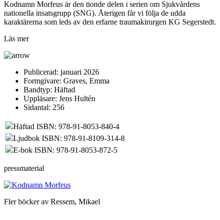
Kodnamn Morfeus är den tionde delen i serien om Sjukvårdens
nationella insatsgrupp (SNG). Återigen får vi följa de udda
karaktärerna som leds av den erfarne traumakirurgen KG Segerstedt.
Läs mer
Publicerad:
januari 2026
Formgivare:
Graves, Emma
Bandtyp:
Häftad
Uppläsare:
Jens Hultén
Sidantal:
256
Häftad ISBN: 978-91-8053-840-4
Ljudbok ISBN: 978-91-8109-314-8
E-bok ISBN: 978-91-8053-872-5
pressmaterial
Fler böcker av Ressem, Mikael