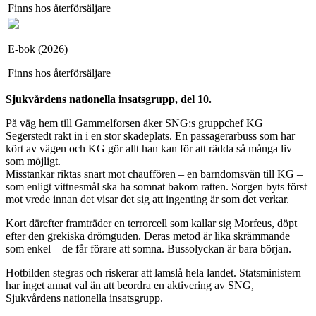
Finns hos återförsäljare
E-bok (2026)
Finns hos återförsäljare
Sjukvårdens nationella insatsgrupp, del 10.
På väg hem till Gammelforsen åker SNG:s gruppchef KG
Segerstedt rakt in i en stor skadeplats. En passagerarbuss som har
kört av vägen och KG gör allt han kan för att rädda så många liv
som möjligt.
Misstankar riktas snart mot chauffören – en barndomsvän till KG –
som enligt vittnesmål ska ha somnat bakom ratten. Sorgen byts först
mot vrede innan det visar det sig att ingenting är som det verkar.
Kort därefter framträder en terrorcell som kallar sig Morfeus, döpt
efter den grekiska drömguden. Deras metod är lika skrämmande
som enkel – de får förare att somna. Bussolyckan är bara början.
Hotbilden stegras och riskerar att lamslå hela landet. Statsministern
har inget annat val än att beordra en aktivering av SNG,
Sjukvårdens nationella insatsgrupp.