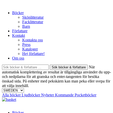
Skip
to
Böcker
content
Skönlitteratur
Facklitteratur
Barn
Författare
Kontakt
Kontakta oss
Press
Kataloger
Hej författare!
Om oss
Sök
När
böcker
automatisk komplettering av resultat är tillgängliga använder du upp-
&
och nedpilarna för att granska och enter-tangenten för besöka
författare
önskad sida. På enheter med pekskärm kan man peka eller svepa för
efter:
att välja innehåll.
Alla böcker
Ljudböcker
Nyheter
Kommande
Pocketböcker
Böcker