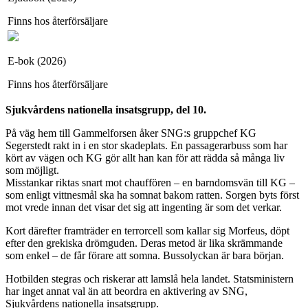
Finns hos återförsäljare
E-bok (2026)
Finns hos återförsäljare
Sjukvårdens nationella insatsgrupp, del 10.
På väg hem till Gammelforsen åker SNG:s gruppchef KG
Segerstedt rakt in i en stor skadeplats. En passagerarbuss som har
kört av vägen och KG gör allt han kan för att rädda så många liv
som möjligt.
Misstankar riktas snart mot chauffören – en barndomsvän till KG –
som enligt vittnesmål ska ha somnat bakom ratten. Sorgen byts först
mot vrede innan det visar det sig att ingenting är som det verkar.
Kort därefter framträder en terrorcell som kallar sig Morfeus, döpt
efter den grekiska drömguden. Deras metod är lika skrämmande
som enkel – de får förare att somna. Bussolyckan är bara början.
Hotbilden stegras och riskerar att lamslå hela landet. Statsministern
har inget annat val än att beordra en aktivering av SNG,
Sjukvårdens nationella insatsgrupp.