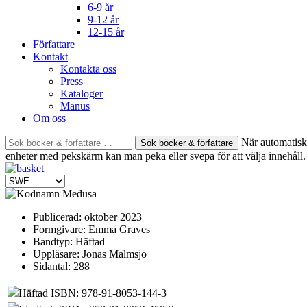
6-9 år
9-12 år
12-15 år
Författare
Kontakt
Kontakta oss
Press
Kataloger
Manus
Om oss
Sök
När automatisk 
böcker
enheter med pekskärm kan man peka eller svepa för att välja innehåll.
&
författare
efter:
Publicerad:
oktober 2023
Formgivare:
Emma Graves
Bandtyp:
Häftad
Uppläsare:
Jonas Malmsjö
Sidantal:
288
Häftad ISBN: 978-91-8053-144-3