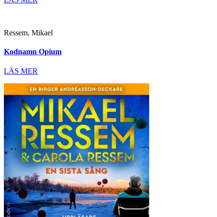
Ressem, Mikael
Kodnamn Opium
LÄS MER