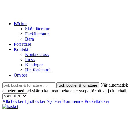
Skip
to
content
Böcker
Skönlitteratur
Facklitteratur
Barn
Författare
Kontakt
Kontakta oss
Press
Kataloger
Hej författare!
Om oss
Sök
När automatisk 
böcker
enheter med pekskärm kan man peka eller svepa för att välja innehåll.
&
författare
Alla böcker
Ljudböcker
Nyheter
Kommande
Pocketböcker
efter: