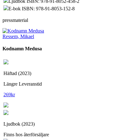
Ljudbok ISBN: 978-91-8052-458-2
E-bok ISBN: 978-91-8053-152-8
pressmaterial
Ressem, Mikael
Kodnamn Medusa
Häftad (2023)
Längre Leveranstid
269
kr
Ljudbok (2023)
Finns hos återförsäljare