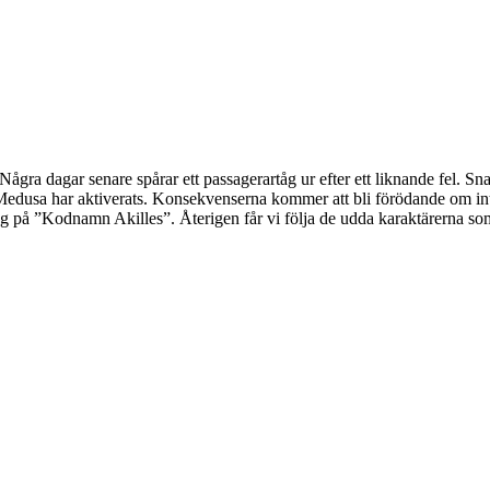
gra dagar senare spårar ett passagerartåg ur efter ett liknande fel. Snart 
n Medusa har aktiverats. Konsekvenserna kommer att bli förödande om i
ng på ”Kodnamn Akilles”. Återigen får vi följa de udda karaktärerna s