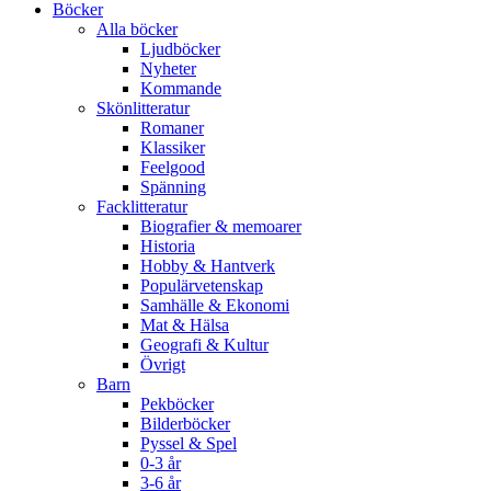
Böcker
Alla böcker
Ljudböcker
Nyheter
Kommande
Skönlitteratur
Romaner
Klassiker
Feelgood
Spänning
Facklitteratur
Biografier & memoarer
Historia
Hobby & Hantverk
Populärvetenskap
Samhälle & Ekonomi
Mat & Hälsa
Geografi & Kultur
Övrigt
Barn
Pekböcker
Bilderböcker
Pyssel & Spel
0-3 år
3-6 år