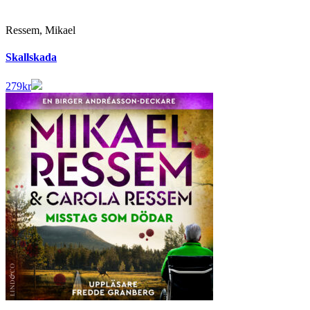
Ressem, Mikael
Skallskada
279
kr