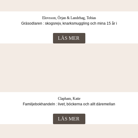
Elovsson, Örjan & Landehag, Tobias
Gräsodlaren : skogsrejv, knarksmuggling och mina 15 år i
ett indonesiskt skräckfängelse
LÄS MER
Clapham, Katie
Familjebokhandeln : livet, böckerna och allt däremellan
LÄS MER