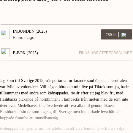
INBUNDEN (2025)
289
Kr
Finns i lager
E-BOK (2025)
FINNS HOS ÅTERFÖRSÄLJARE
Jag kom till Sverige 2015, när portarna fortfarande stod öppna. T-centralen
var fylld av volontärer. Vill någon höra om min live på Tiktok som jag hade
tillsammans med andra som kidnappades, tio år efter att jag blev fri, med
flashbacks pickande på hornhinnan? Flashbacks från möten med de som inte
överlevde Medelhavet, inte överlevde att resa alla mil genom öknen.
Flashbacks från de som tog sig till Sverige men inte orkade leva här och
hoppade framför ett tunnelbanetåg.
Kidnappad i Libyen
är min berättelse om att vara femton år och bara vilja