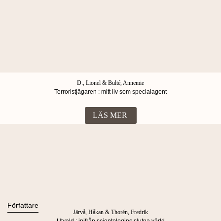
D., Lionel & Bulté, Annemie
Terroristjägaren : mitt liv som specialagent
LÄS MER
Böcker
Alla böcker
Författare
Järvå, Håkan & Thorén, Fredrik
Ljudböcker