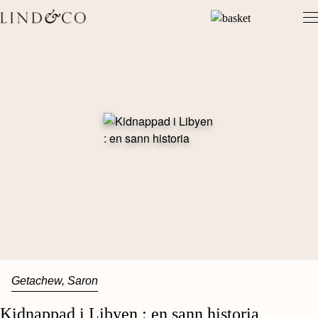
Skip
to
content
Getachew, Saron
Kidnappad i Libyen : en sann historia