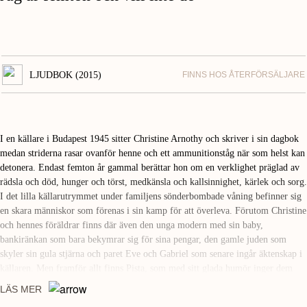
LJUDBOK (2015)
FINNS HOS ÅTERFÖRSÄLJARE
I en källare i Budapest 1945 sitter Christine Arnothy och skriver i sin dagbok
medan striderna rasar ovanför henne och ett ammunitionståg när som helst kan
detonera. Endast femton år gammal berättar hon om en verklighet präglad av
rädsla och död, hunger och törst, medkänsla och kallsinnighet, kärlek och sorg.
I det lilla källarutrymmet under familjens sönderbombade våning befinner sig
en skara människor som förenas i sin kamp för att överleva. Förutom Christine
och hennes föräldrar finns där även den unga modern med sin baby,
bankiränkan som bara bekymrar sig för sina pengar, den gamle juden som
skyler sin gula stjärna och paret Eve och Gabriel som senare ingår äktenskap i
källaren. Men framför allt finns Pista, som med sitt glada humör inger dem
alla förtröstan och hopp, som skaffar mat och läkemedel och till sist stupar
LÄS MER
med några burkar torrmjölk åt babyn i ryggsäcken. Christine får erfara krigets