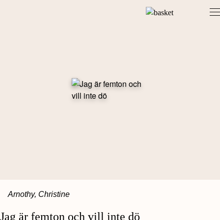
Skip
to
content
Arnothy, Christine
Jag är femton och vill inte dö