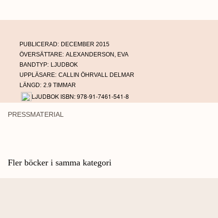
brutalitet och kliver upp ur källaren som en vuxen kvinna. De människor hon
möter, vän som fiende, ska hon för alltid minnas. Och de upplevelser hon
beskriver med hoppet om att överleva, lämnar ingen oberörd.
PUBLICERAD:
DECEMBER 2015
ÖVERSÄTTARE:
ALEXANDERSON, EVA
BANDTYP:
LJUDBOK
UPPLÄSARE:
CALLIN ÖHRVALL DELMAR
LÄNGD:
2.9 TIMMAR
LJUDBOK ISBN: 978-91-7461-541-8
PRESSMATERIAL
Fler böcker i samma kategori