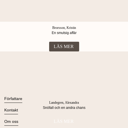
Brorsson, Kristin
En smutsig affär
LÄS MER
Böcker
Alla böcker
Författare
Landegren, Alexandra
Ljudböcker
Snöfall och en andra chans
Se alla
Kontakt
Nyheter
Kommande
Kontakta oss
LÄS MER
Om oss
Press