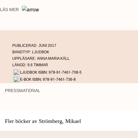
dess omgivning. Kent ser det som sin plikt att undersöka sanningshalten i det
LÄS MER
han läst. Dessvärre är han inte ensam om att känna till den mörka historien.
PUBLICERAD:
JUNI 2017
BANDTYP:
LJUDBOK
UPPLÄSARE:
ANNA MARIA KÄLL
LÄNGD:
9.6 TIMMAR
LJUDBOK ISBN: 978-91-7461-708-5
E-BOK ISBN: 978-91-7461-736-8
PRESSMATERIAL
Fler böcker av Strömberg, Mikael