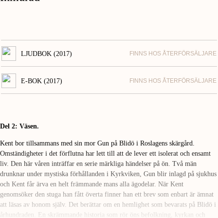
LJUDBOK (2017)
FINNS HOS ÅTERFÖRSÄLJARE
E-BOK (2017)
FINNS HOS ÅTERFÖRSÄLJARE
Del 2: Väsen.
Kent bor tillsammans med sin mor Gun på Blidö i Roslagens skärgård.
Omständigheter i det förflutna har lett till att de lever ett isolerat och ensamt
liv. Den här våren inträffar en serie märkliga händelser på ön. Två män
drunknar under mystiska förhållanden i Kyrkviken, Gun blir inlagd på sjukhus
och Kent får ärva en helt främmande mans alla ägodelar. När Kent
genomsöker den stuga han fått överta finner han ett brev som enbart är ämnat
att läsas av honom själv. Det berättar om en hemlighet som bevarats på Blidö i
århundraden. En skrämmande historia som rör öns befolkning, kyrkan och