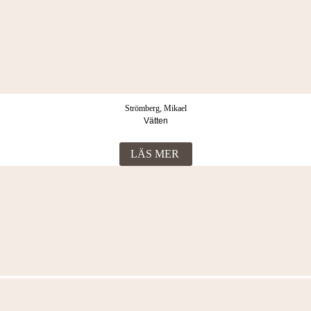
Strömberg, Mikael
Vätten
LÄS MER
Fler böcker i samma kategori
Strömberg, Mikael
Vad gör dina barn när du sover?