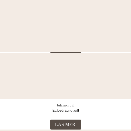
LÄS MER
Andersson, Linus
Vålnaden
LÄS MER
Strömberg, Mikael
Stoftland
LÄS MER
Johnson, Jill
Ett bedrägligt gift
LÄS MER