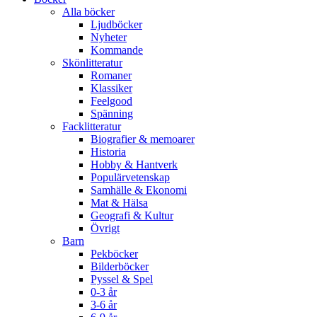
Alla böcker
Ljudböcker
Nyheter
Kommande
Skönlitteratur
Romaner
Klassiker
Feelgood
Spänning
Facklitteratur
Biografier & memoarer
Historia
Hobby & Hantverk
Populärvetenskap
Samhälle & Ekonomi
Mat & Hälsa
Geografi & Kultur
Övrigt
Barn
Pekböcker
Bilderböcker
Pyssel & Spel
0-3 år
3-6 år