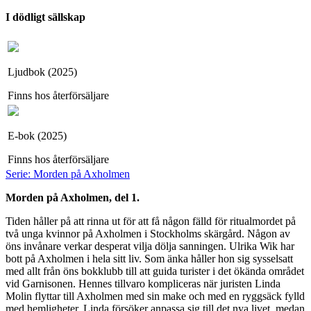
I dödligt sällskap
Ljudbok (2025)
Finns hos återförsäljare
E-bok (2025)
Finns hos återförsäljare
Serie: Morden på Axholmen
Morden på Axholmen, del 1.
Tiden håller på att rinna ut för att få någon fälld för ritualmordet på
två unga kvinnor på Axholmen i Stockholms skärgård. Någon av
öns invånare verkar desperat vilja dölja sanningen. Ulrika Wik har
bott på Axholmen i hela sitt liv. Som änka håller hon sig sysselsatt
med allt från öns bokklubb till att guida turister i det ökända området
vid Garnisonen. Hennes tillvaro kompliceras när juristen Linda
Molin flyttar till Axholmen med sin make och med en ryggsäck fylld
med hemligheter. Linda försöker anpassa sig till det nya livet, medan