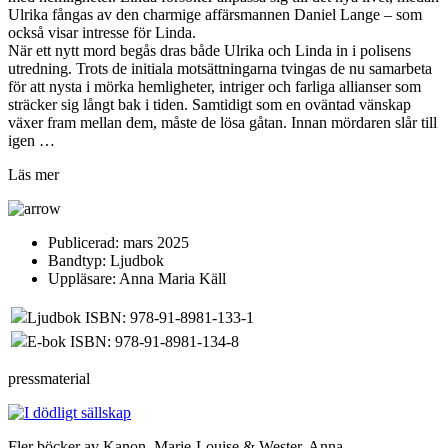
Ulrika fångas av den charmige affärsmannen Daniel Lange – som
också visar intresse för Linda.
När ett nytt mord begås dras både Ulrika och Linda in i polisens
utredning. Trots de initiala motsättningarna tvingas de nu samarbeta
för att nysta i mörka hemligheter, intriger och farliga allianser som
sträcker sig långt bak i tiden. Samtidigt som en oväntad vänskap
växer fram mellan dem, måste de lösa gåtan. Innan mördaren slår till
igen …
Läs mer
Publicerad:
mars 2025
Bandtyp:
Ljudbok
Uppläsare:
Anna Maria Käll
Ljudbok ISBN: 978-91-8981-133-1
E-bok ISBN: 978-91-8981-134-8
pressmaterial
Fler böcker av Kanon, Marie-Louise & Wester, Anna