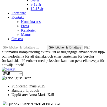
6-9 år
9-12 år
12-15 år
Författare
Kontakt
Kontakta oss
Press
Kataloger
Manus
Om oss
Sök
När
böcker
automatisk komplettering av resultat är tillgängliga använder du upp-
&
och nedpilarna för att granska och enter-tangenten för besöka
författare
önskad sida. På enheter med pekskärm kan man peka eller svepa för
efter:
att välja innehåll.
Publicerad:
mars 2025
Bandtyp:
Ljudbok
Uppläsare:
Anna Maria Käll
Ljudbok ISBN: 978-91-8981-133-1