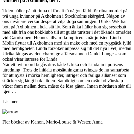
Morden på Axholmen, del 1.
Tiden håller på att rinna ut för att få någon fälld för ritualmordet på
två unga kvinnor på Axholmen i Stockholms skärgård. Någon av
öns invånare verkar desperat vilja dölja sanningen. Ulrika Wik har
bott på Axholmen i hela sitt liv. Som änka håller hon sig sysselsatt
med allt från öns bokklubb till att guida turister i det ökända området
vid Garnisonen. Hennes tillvaro kompliceras när juristen Linda
Molin flyttar till Axholmen med sin make och med en ryggsäck fylld
med hemligheter. Linda försöker anpassa sig till det nya livet, medan
Ulrika fångas av den charmige affärsmannen Daniel Lange – som
också visar intresse för Linda.
När ett nytt mord begås dras både Ulrika och Linda in i polisens
utredning. Trots de initiala motsättningarna tvingas de nu samarbeta
för att nysta i mörka hemligheter, intriger och farliga allianser som
sträcker sig långt bak i tiden. Samtidigt som en oväntad vänskap
växer fram mellan dem, måste de lösa gåtan. Innan mördaren slår till
igen …
Läs mer
Fler böcker av Kanon, Marie-Louise & Wester, Anna