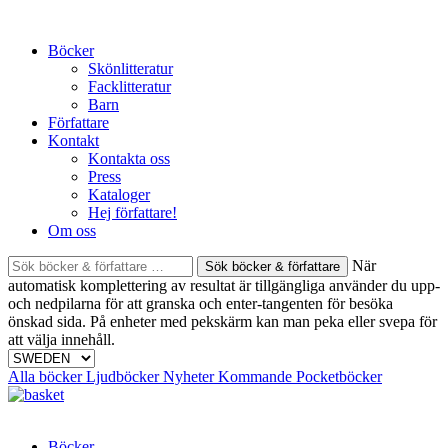
Skip
to
Böcker
content
Skönlitteratur
Facklitteratur
Barn
Författare
Kontakt
Kontakta oss
Press
Kataloger
Hej författare!
Om oss
Sök
När
böcker
automatisk komplettering av resultat är tillgängliga använder du upp-
&
och nedpilarna för att granska och enter-tangenten för besöka
författare
önskad sida. På enheter med pekskärm kan man peka eller svepa för
efter:
att välja innehåll.
Alla böcker
Ljudböcker
Nyheter
Kommande
Pocketböcker
Böcker