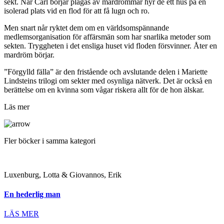
sekt. När Carl börjar plågas av mardrömmar hyr de ett hus på en
isolerad plats vid en flod för att få lugn och ro.
Men snart når ryktet dem om en världsomspännande
medlemsorganisation för affärsmän som har snarlika metoder som
sekten. Tryggheten i det ensliga huset vid floden försvinner. Åter en
mardröm börjar.
”Förgylld fälla” är den fristående och avslutande delen i Mariette
Lindsteins trilogi om sekter med osynliga nätverk. Det är också en
berättelse om en kvinna som vågar riskera allt för de hon älskar.
Läs mer
Fler böcker i samma kategori
Luxenburg, Lotta & Giovannos, Erik
En hederlig man
LÄS MER