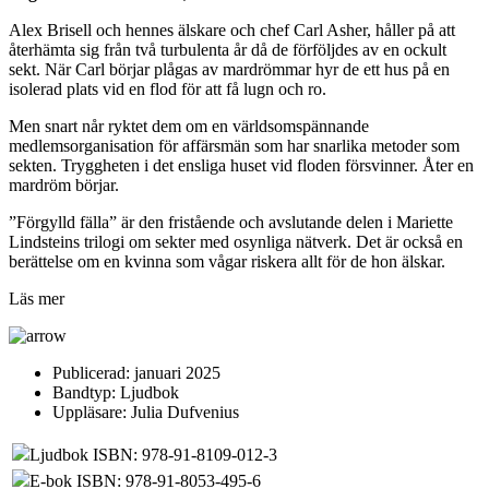
Alex Brisell och hennes älskare och chef Carl Asher, håller på att
återhämta sig från två turbulenta år då de förföljdes av en ockult
sekt. När Carl börjar plågas av mardrömmar hyr de ett hus på en
isolerad plats vid en flod för att få lugn och ro.
Men snart når ryktet dem om en världsomspännande
medlemsorganisation för affärsmän som har snarlika metoder som
sekten. Tryggheten i det ensliga huset vid floden försvinner. Åter en
mardröm börjar.
”Förgylld fälla” är den fristående och avslutande delen i Mariette
Lindsteins trilogi om sekter med osynliga nätverk. Det är också en
berättelse om en kvinna som vågar riskera allt för de hon älskar.
Läs mer
Publicerad:
januari 2025
Bandtyp:
Ljudbok
Uppläsare:
Julia Dufvenius
Ljudbok ISBN: 978-91-8109-012-3
E-bok ISBN: 978-91-8053-495-6