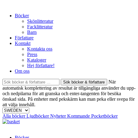
Skip
to
Böcker
content
Skönlitteratur
Facklitteratur
Barn
Författare
Kontakt
Kontakta oss
Press
Kataloger
Hej författare!
Om oss
Sök
När
böcker
automatisk komplettering av resultat är tillgängliga använder du upp-
&
och nedpilarna för att granska och enter-tangenten för besöka
författare
önskad sida. På enheter med pekskärm kan man peka eller svepa för
efter:
att välja innehåll.
Alla böcker
Ljudböcker
Nyheter
Kommande
Pocketböcker
Böcker