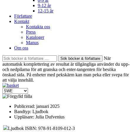
6-9 år
9-12 år
12-15 år
Författare
Kontakt
Kontakta oss
Press
Kataloger
Manus
Om oss
Sök
När
böcker
automatisk komplettering av resultat är tillgängliga använder du upp-
&
och nedpilarna för att granska och enter-tangenten för besöka
författare
önskad sida. På enheter med pekskärm kan man peka eller svepa för
efter:
att välja innehåll.
Publicerad:
januari 2025
Bandtyp:
Ljudbok
Uppläsare:
Julia Dufvenius
Ljudbok ISBN: 978-91-8109-012-3