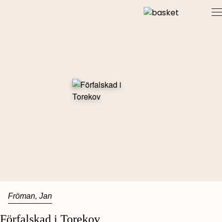
Skip
to
content
Fröman, Jan
Förfalskad i Torekov