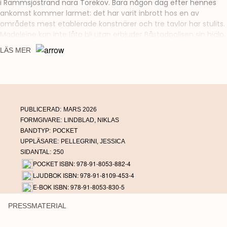
i Rammsjöstrand nära Torekov. Bara någon dag efter hennes
ankomst kommer larmet: det har varit inbrott hos en av
områdets mest etablerade konstnärer och tre tavlor har stulits.
Madeleine kan inte låta bli utan erbjuder Båstadpolisen sin hjälp.
Men utredningen hinner knappt börja förrän även konstnären
LÄS MER
försvinner
Förfalskad i Torekov
är en charmig och klurig deckare om vad
som händer när konst, girighet och gamla oförrätter krockar i
Skånes mest oväntade brottsvåg.
PUBLICERAD:
MARS 2026
FORMGIVARE:
LINDBLAD, NIKLAS
BANDTYP:
POCKET
UPPLÄSARE:
PELLEGRINI, JESSICA
SIDANTAL:
250
POCKET ISBN: 978-91-8053-882-4
LJUDBOK ISBN: 978-91-8109-453-4
E-BOK ISBN: 978-91-8053-830-5
PRESSMATERIAL