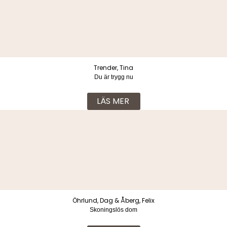
Köpvillkor & Integritetspolicy
© 2026 Lind & co AB. All rights reserved.
Trender, Tina
Du är trygg nu
LÄS MER
Öhrlund, Dag & Åberg, Felix
Skoningslös dom