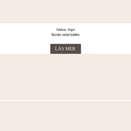
Jalakas, Inger
Borde vetat bättre
LÄS MER
Fler böcker i samma kategori
Jalakas, Inger
Sinne utan svek
LÄS MER