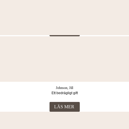
Andersson, Linus
Vålnaden
LÄS MER
Jalakas, Inger
Den han dyrkar
LÄS MER
Johnson, Jill
Ett bedrägligt gift
LÄS MER