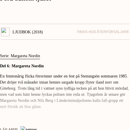
LJUDBOK (2018)
FINNS HOS ÅTERFÖRSÄLJARE
Serie: Margareta Nordin
Del 6: Margareta Nordin
En femtonårig flicka försvinner under en fest på Stenungsön sommaren 1985.
Det dröjer två månader innan hennes sargade kropp flyter iland norr om
Göteborg. Trots lång tid i vattnet syns tydliga tecken på att hon blivit mördad,
men vad som hänt henne lyckas polisen inte reda ut. Tjugofem år senare gör
Margareta Nordin och Nils Berg i Länskriminalpolisens kalla fall-grupp ett
nytt försök att lösa gåtan.
LÄS MER