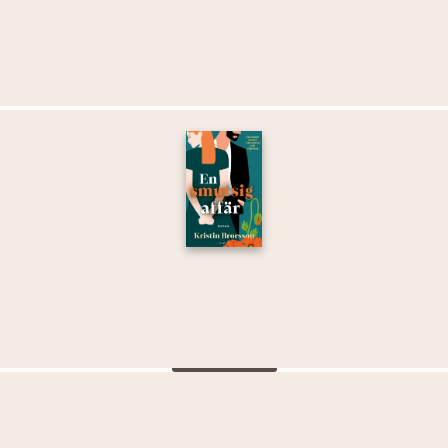
Fler böcker i samma kategori
Thorup, Torill
Familjearvet. Rivaler: en släkthistoria
LÄS MER
Brorsson, Kristin
En smutsig affär
LÄS MER
Thorup, Torill
Familjearvet. Sorgens nätter: en släkthistoria