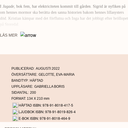
I
Jagade
, bok fem, har elektriciteten kommit till gården. Sigrid är nyfiken på
om hennes mormor ska berätta den sanna historien bakom hennes lillasysters
död. Kristian kämpar med det förflutna och Inga har det jobbigt efter bröllopet
på Storedal.
En ny era väntar på Gaupås efter en dramatisk olycka. I bok nummer åtta,
LÄS MER
Fiender
, är Inga omedveten om att Gudruns hat brinner med oförminskad
kraft efter det som skett. Gudrun svär hämnd – och satsar allt på att äntligen
bli av med Inga …
Inga Svartdal är en serie på sammanlagt tolv böcker där vi får följa intrigerna i
norska Vestfold i början av förra seklet. I böckerna väntar syndigt begär,
PUBLICERAD:
AUGUSTI 2022
förnedring och sorg samtidigt som den vackra unga Inga får uppleva intensiv
ÖVERSÄTTARE:
GELOTTE, EVA-MARIA
och förbjuden kärlek.
BANDTYP:
HÄFTAD
UPPLÄSARE:
GABRIELLA BORIS
SIDANTAL:
200
FORMAT: 134 X 210 mm
HÄFTAD ISBN: 978-91-8018-417-5
LJUDBOK ISBN: 978-91-8019-826-4
E-BOK ISBN: 978-91-8018-464-9