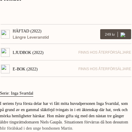
HÄFTAD (2022)
249
Kr
Längre Leveranstid
LJUDBOK (2022)
FINNS HOS ÅTERFÖRSÄLJARE
E-BOK (2022)
FINNS HOS ÅTERFÖRSÄLJARE
Serie: Inga Svartdal
I seriens fyra första delar har vi fått möta huvudpersonen Inga Svartdal, som
på grund av en gammal släktfejd tvingats in i ett äktenskap där hat, svek och
mörka hemligheter härskar. Hon måste gifta sig med den nästan tre gånger
äldre tingsrättsdomaren Niels Gaupås. Situationen förvärras då hon dessutom
blir förälskad i den unge bondsonen Martin.