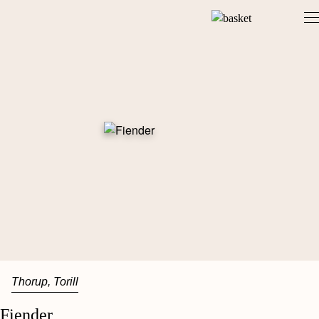
Skip
to
content
Thorup, Torill
Fiender