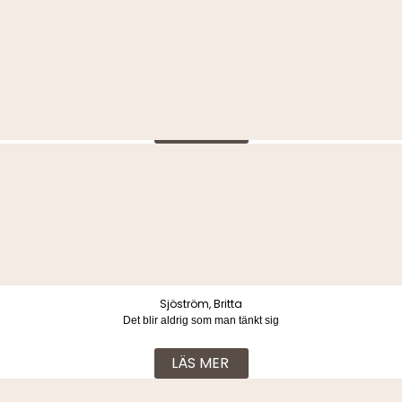
Haig, Matt
Midnattståget
LÄS MER
Trender, Tina
Allt är perfekt
Kr
279
Sjöström, Britta
Det blir aldrig som man tänkt sig
LÄS MER