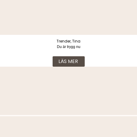
Trender, Tina
Du är trygg nu
LÄS MER
Fler böcker i samma kategori
Trender, Tina
Tystnadsplikt. Adnan