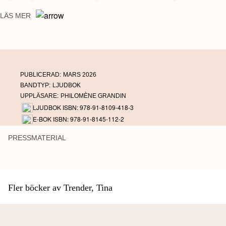
förändras.
LÄS MER
Frida kämpar hårt för att försöka hålla balansen mellan
professionalism och medmänsklighet, men varje möte lämnar
spår, varje människa ruckar på något i henne.
Tystnadsplikt är en serie om sårbarhet, mod och kraften i att bli
hörd. Berättelser som biter sig fast och vägrar släppa taget.
PUBLICERAD:
MARS 2026
Avsnitt 6: Eva
BANDTYP:
LJUDBOK
UPPLÄSARE:
PHILOMÈNE GRANDIN
LJUDBOK ISBN: 978-91-8109-418-3
E-BOK ISBN: 978-91-8145-112-2
PRESSMATERIAL
Fler böcker av Trender, Tina