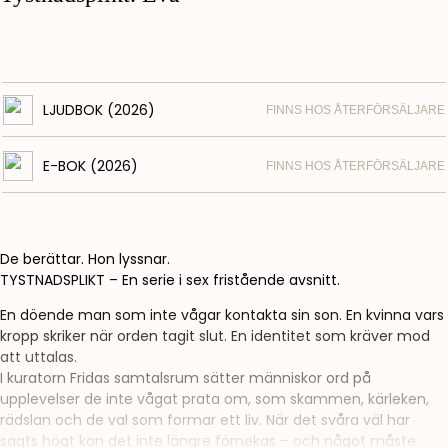
LJUDBOK (2026)
FINNS HOS ÅTERFÖRSÄLJARE
E-BOK (2026)
FINNS HOS ÅTERFÖRSÄLJARE
De berättar. Hon lyssnar.
TYSTNADSPLIKT – En serie i sex fristående avsnitt.
En döende man som inte vågar kontakta sin son. En kvinna vars
kropp skriker när orden tagit slut. En identitet som kräver mod
att uttalas.
I kuratorn Fridas samtalsrum sätter människor ord på
upplevelser de inte vågat prata om, som skammen, kärleken,
rädslan och de val som formar ett liv. När det svåra väl har
sagts högt kan det inte längre förnekas – och något måste