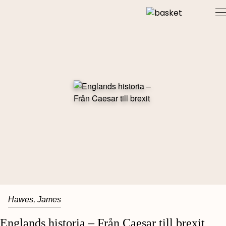
Skip
to
content
Hawes, James
Englands historia – Från Caesar till brexit