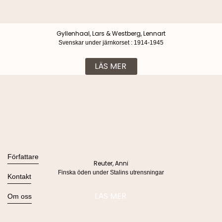
Gyllenhaal, Lars & Westberg, Lennart
Svenskar under järnkorset : 1914-1945
LÄS MER
Böcker
Alla böcker
Författare
Reuter, Anni
Ljudböcker
Finska öden under Stalins utrensningar
Se alla
Kontakt
Nyheter
Kommande
Kontakta oss
LÄS MER
Om oss
Press
Om Lind & Co
Kataloger
Kontakta oss