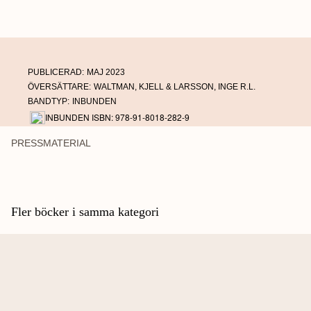
JAMES HAWES, född 1960, har tidigare skrivit en rad böcker och
är aktuell med en dokumentärserie för BBC, ”The art that made
us”. Lind & Co har tidigare utgivit hans bästsäljare
Tysklands
historia
.
PUBLICERAD:
MAJ 2023
ÖVERSÄTTARE:
WALTMAN, KJELL & LARSSON, INGE R.L.
BANDTYP:
INBUNDEN
INBUNDEN ISBN: 978-91-8018-282-9
PRESSMATERIAL
Fler böcker i samma kategori