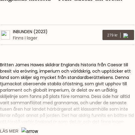
INBUNDEN (2023)
Kr
279
Finns i lager
Britten James Hawes skildrar Englands historia från Caesar till
brexit via erövring, imperium och världskrig, och upptäcker ett
land som skiljer sig mycket från standardberättelsens. Denna
tjurnackat oberoende stabila öfästning, som givit upphov till
parlament och globalt imperium, är delat av en uråldrig
skiljelinje som fanns på plats före romarna. Dess öde har alltid
varit sammanflätat med grannarnas, och under de senaste
tusen åren har landet härbärgerat ett klassamhälle som inte
liknar något annat på jorden. Det har aldrig funnits en bättre tid
att förstå varför England är som det är och det finns ingen
bättre vägvisare än denna.
LÄS MER