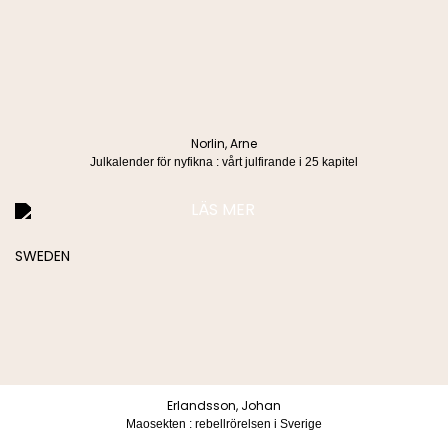
Köpvillkor & Integritetspolicy
Manus
info@lindco.se
Besöksadress
Postadress
Blasieholmstorg 8
Box 1052
111 48 Stockholm
101 39 Stockholm
Norlin, Arne
Julkalender för nyfikna : vårt julfirande i 25 kapitel
LÄS MER
Köpvillkor & Integritetspolicy
© 2026 Lind & co AB. All rights reserved.
Erlandsson, Johan
Maosekten : rebellrörelsen i Sverige