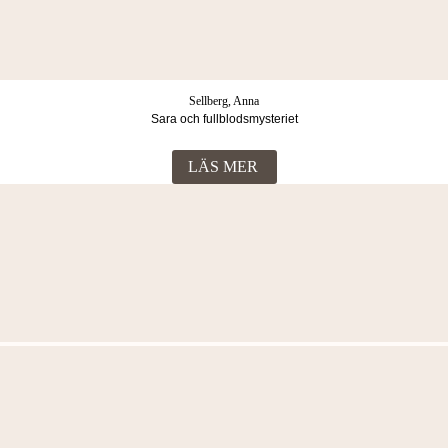
Sellberg, Anna
Sara och fullblodsmysteriet
LÄS MER
Fler böcker i samma kategori
Sellberg, Anna
Rädda hästarna, Sara
LÄS MER