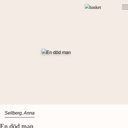
Skip
to
content
Sellberg, Anna
En död man