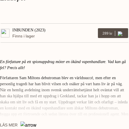
INBUNDEN (2023)
289
Kr
Finns i lager
En författare på ett spionuppdrag möter en ökänd vapenhandlare. Vad kan gå
fel? Precis allt!
Författaren Sam Miltons debutroman blev en världssuccé, men efter en
personlig tragedi har han blivit vilsen och osäker på vart hans liv är på väg.
När en hemlig avdelning inom svensk underrättelsetjänst helt oväntat vill att
han ska hjälpa till med ett uppdrag i Grekland, tackar han ja i hopp om att
skaka om sitt liv och få en ny start. Uppdraget verkar lätt och ofarligt – inleda
en kontakt med en ökänd vapenhandlare som älskar Miltons debutroman,
bygga upp ett förtroende och sedan lämna över till en professionell agent. Men
Sam Milton anade inte vad han tackade ja till. Han måste använda all sin
LÄS MER
kreativitet som författare för att överleva i en värld som ligger långt från hans