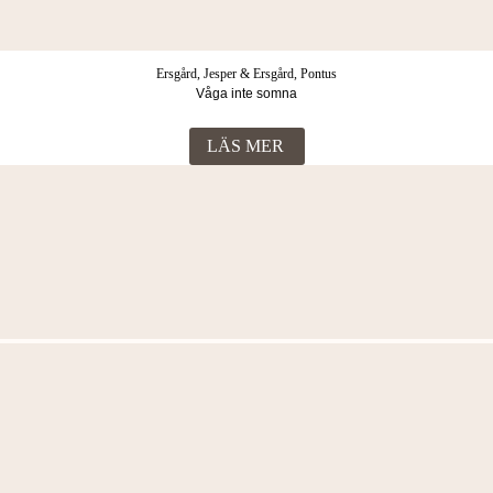
Ersgård, Jesper & Ersgård, Pontus
Våga inte somna
LÄS MER
Fler böcker i samma kategori
Ersgård, Patrick & Ersgård, Jesper
Skönheten och mördaren
279
Kr