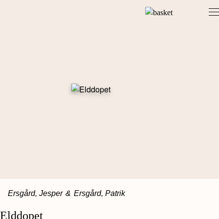
Skip
to
content
Ersgård, Jesper
&
Ersgård, Patrik
Elddopet