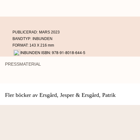
romantiska bild av spionlivet. Han upptäcker snart att alla vill komma åt och
döda en och samma person – Sam Milton.
Elddopet
är en rafflande actionthriller med mycket humor, många bottnar och
tvära kast. Huvudpersonen Sam Milton är en osannolik hjälte och en högst
PUBLICERAD:
MARS 2023
motvillig agent.
BANDTYP:
INBUNDEN
FORMAT: 143 X 216 mm
INBUNDEN ISBN: 978-91-8018-644-5
PRESSMATERIAL
Fler böcker av Ersgård, Jesper & Ersgård, Patrik