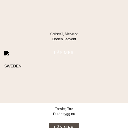
Besöksadress
Postadress
Blasieholmstorg 8
Box 1052
111 48 Stockholm
101 39 Stockholm
Cedervall, Marianne
Döden i advent
LÄS MER
Köpvillkor & Integritetspolicy
© 2026 Lind & co AB. All rights reserved.
Trender, Tina
Du är trygg nu
LÄS MER