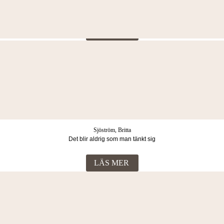
Midnattståget
LÄS MER
Thorup, Torill
Familjearvet. Märkt för livet: en släkthistoria
LÄS MER
Sjöström, Britta
Det blir aldrig som man tänkt sig
LÄS MER