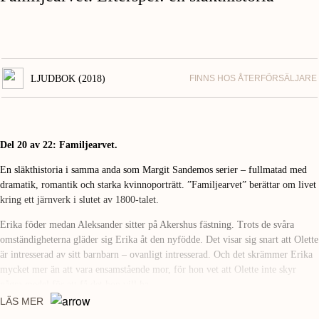
LJUDBOK (2018)
FINNS HOS ÅTERFÖRSÄLJARE
Del 20 av 22: Familjearvet.
En släkthistoria i samma anda som Margit Sandemos serier – fullmatad med
dramatik, romantik och starka kvinnoporträtt. ”Familjearvet” berättar om livet
kring ett järnverk i slutet av 1800-talet.
Erika föder medan Aleksander sitter på Akershus fästning. Trots de svåra
omständigheterna gläder sig Erika åt den nyfödde. Det visar sig snart att Olette
är intresserad av sitt barnbarn – ovanligt intresserad. Och det skrämmer Erika
mycket mer än att vara ensamstående mor, för hon vet att Olette inte skyr
några medel för att få det hon vill ha.
LÄS MER