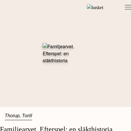
Skip
to
content
Thorup, Torill
Familjearvet. Efterspel: en släkthistoria