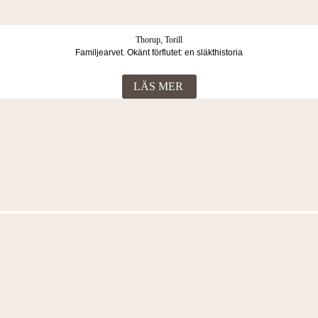
Thorup, Torill
Familjearvet. Okänt förflutet: en släkthistoria
LÄS MER
Fler böcker i samma kategori
Thorup, Torill
Familjearvet. Rivaler: en släkthistoria
LÄS MER