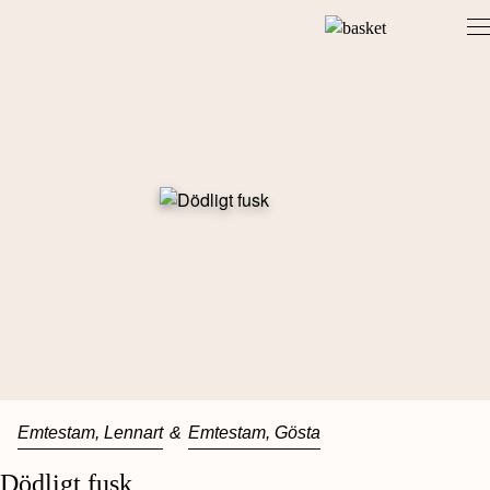
Skip
to
content
Emtestam, Lennart
&
Emtestam, Gösta
Dödligt fusk