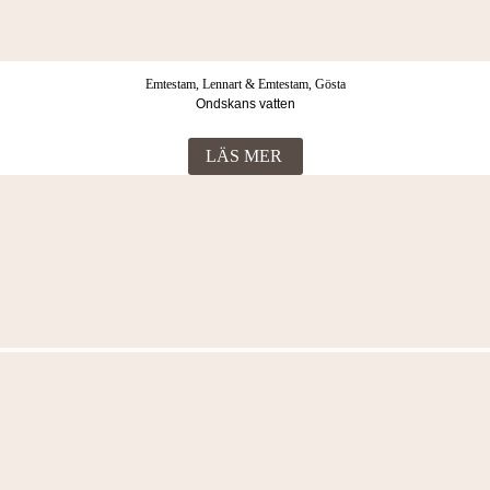
Emtestam, Lennart & Emtestam, Gösta
Ondskans vatten
LÄS MER
Fler böcker i samma kategori
Emtestam, Lennart & Emtestam, Gösta
Hämndens dagar
LÄS MER