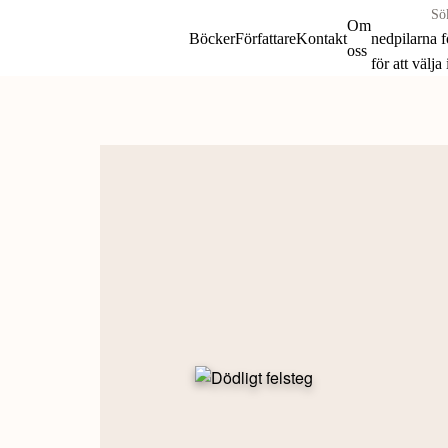
Sök
Om
böcker
Böcker
Författare
Kontakt
nedpilarna 
oss
&
för att välja
författare
Skip
efter:
to
content