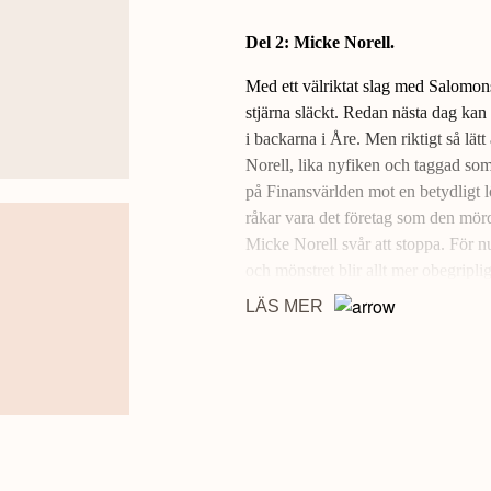
Del 2: Micke Norell.
Med ett välriktat slag med Salomon
stjärna släckt. Redan nästa dag kan
i backarna i Åre. Men riktigt så lätt
Norell, lika nyfiken och taggad som 
på Finansvärlden mot en betydligt 
råkar vara det företag som den mör
Micke Norell svår att stoppa. För 
och mönstret blir allt mer obegrip
höjdare från Stureplan? Och vem bli
LÄS MER