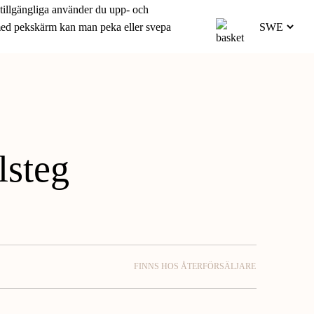
 tillgängliga använder du upp- och
 med pekskärm kan man peka eller svepa
lsteg
FINNS HOS ÅTERFÖRSÄLJARE