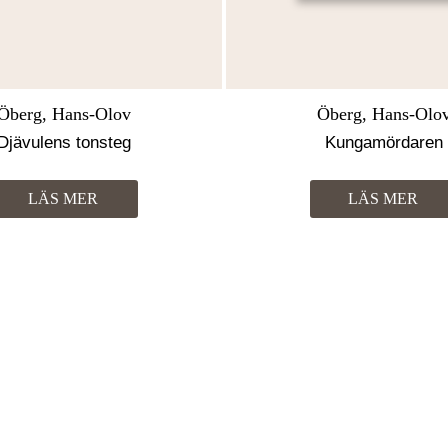
Öberg, Hans-Olov
Öberg, Hans-Olo
Djävulens tonsteg
Kungamördaren
LÄS MER
LÄS MER