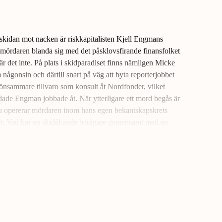
skidan mot nacken är riskkapitalisten Kjell Engmans
 mördaren blanda sig med det påsklovsfirande finansfolket
 är det inte. På plats i skidparadiset finns nämligen Micke
någonsin och därtill snart på väg att byta reporterjobbet
lönsammare tillvaro som konsult åt Nordfonder, vilket
dade Engman jobbade åt. När ytterligare ett mord begås är
nu opererar mördaren inom hans egen bekantskapskrets
ligt: Vad har en skidåkande barägare gemensamt med en
r nästa offer?