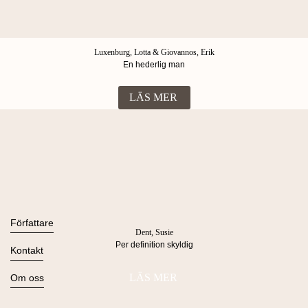
Luxenburg, Lotta & Giovannos, Erik
En hederlig man
LÄS MER
Böcker
Alla böcker
Författare
Dent, Susie
Ljudböcker
Per definition skyldig
Se alla
Kontakt
Nyheter
Kommande
Kontakta oss
LÄS MER
Om oss
Press
Om Lind & Co
Kataloger