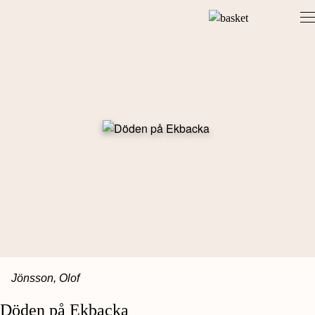
Skip
to
content
Jönsson, Olof
Döden på Ekbacka