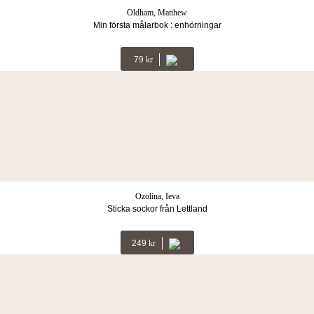
Oldham, Matthew
Min första målarbok : enhörningar
79
Kr
Ozolina, Ieva
Sticka sockor från Lettland
249
Kr