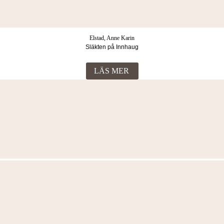
Elstad, Anne Karin
Släkten på Innhaug
LÄS MER
Fler böcker i samma kategori
Elstad, Anne Karin
Till dess morgonvinden blåser
LÄS MER