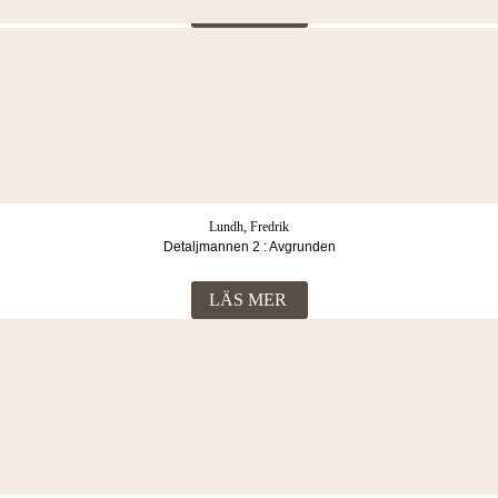
169
Kr
Elstad, Anne Karin
Ty dagarna är onda
LÄS MER
Lundh, Fredrik
Detaljmannen 2 : Avgrunden
LÄS MER